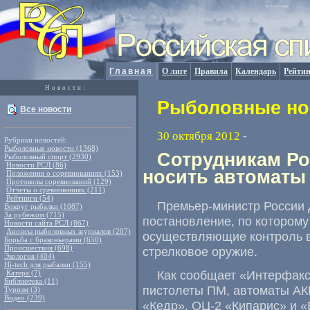
Главная
О лиге
Правила
Календарь
Рейтин
Новости:
Рыболовные нов
Все новости
30 октября 2012
-
Рубрики новостей:
Рыболовные новости (1368)
Сотрудникам Р
Рыболовный спорт (2930)
Новости РСЛ (86)
носить автоматы
Положения о соревнованиях (153)
Протоколы соревнований (129)
Отчеты о сревнованиях (211)
Рейтинги (54)
Премьер-министр России
Вокруг рыбалки (1087)
За рубежом (715)
постановление, по которому
Новости сайта РСЛ (867)
Анонсы рыболовных журналов (207)
осуществляющие контроль в
Борьба с браконьерами (650)
Происшествия (698)
стрелковое оружие.
Экология (404)
Hi-tech для рыбалки (155)
Как сообщает «Интерфакс»
Катера (7)
Библиотека (11)
пистолеты ПМ, автоматы АК
Туризм (3)
Видео (239)
«Кедр», ОЦ-2 «Кипарис» и «