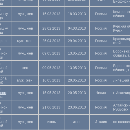
Висконси
да
я
Кемеровс
ышку
муж., жен
15.03.2013
18.03.2013
Россия
область
да
я
Курская обл
ышку
муж., жен
28.02.2013
04.03.2013
Россия
Курск
да
Краснода
арпа
муж., жен.
25.04.2013
29.04.2013
Россия
край
я
Воронежс
чной
муж., жен
09.05.2013
13.05.2013
Россия
область, 
ой
я
Воронежс
чной
жен.
09.05.2013
13.05.2013
Россия
область, 
ой
арпа
муж., жен.
16.05.2013
20.05.2013
Россия
Липецкая 
л)
я
нгом
муж., жен
15.05.2013
20.05.2013
Чехия
г. Иванчи
га
я
Алтайский 
чной
муж., жен
21.06.2013
23.06.2013
Россия
Рубцовск
ой
я
чной
муж., жен
июнь
июнь
Италия
по назна
ой