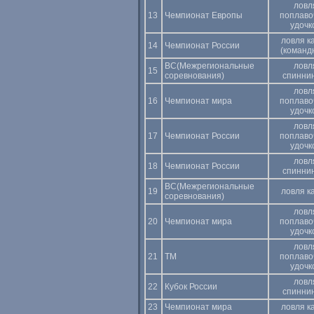
ловл
13
Чемпионат Европы
поплаво
удочк
ловля к
14
Чемпионат России
(команд
ВС(Межрегиональные
ловл
15
соревнования)
спинни
ловл
16
Чемпионат мира
поплаво
удочк
ловл
17
Чемпионат России
поплаво
удочк
ловл
18
Чемпионат России
спинни
ВС(Межрегиональные
19
ловля к
соревнования)
ловл
20
Чемпионат мира
поплаво
удочк
ловл
21
ТМ
поплаво
удочк
ловл
22
Кубок России
спинни
23
Чемпионат мира
ловля к