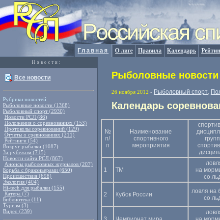
Главная
О лиге
Правила
Календарь
Рейтин
Новости:
Рыболовные новости 
Все новости
Рыболовный спорт
По
26 ноября 2012
-
,
Рубрики новостей:
Календарь соревнова
Рыболовные новости (1368)
Рыболовный спорт (2930)
Новости РСЛ (86)
Положения о соревнованиях (153)
спорти
Протоколы соревнований (129)
№
Наименование
дисципл
Отчеты о сревнованиях (211)
п/
спортивного
груп
Рейтинги (54)
п
мероприятия
спорти
Вокруг рыбалки (1087)
дисцип
За рубежом (715)
Новости сайта РСЛ (867)
ловл
Анонсы рыболовных журналов (207)
1
ТМ
на морм
Борьба с браконьерами (650)
Происшествия (698)
со ль
Экология (404)
Hi-tech для рыбалки (155)
ловля на 
Катера (7)
2
Кубок России
со ль
Библиотека (11)
Туризм (3)
Видео (239)
ловл
3
Чемпионат мира
на морм