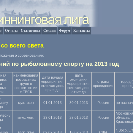
г
Отчеты
Статистика
Секция
Форум
Контакты
со всего света
ложения о соревнованиях
ний по рыболовному спорту на 2013 год
вная
наименования
дата
дата начала
ина,
возрастных
окончания
мероприятия,
страна
город 
па
групп в
мероприятия,
включая день
проведения
прове
вных
соответствии
включая день
приезда
лин
с ЕВСК
отъезда
я
ышку
муж., жен
01.01.2013
30.01.2013
Россия
по назна
да
Московск
блесну
муж., жен.
23.01.2013
28.01.2013
Россия
область,
да
Краснови
я
г. Восо, шт
ышку
муж., жен
09.02.2013
18.02.2013
США