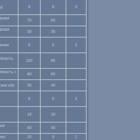
ад
9
6
3
дская
70
60
дская
50
35
чению
9
6
3
область,
100
80
бласть, г.
80
60
кая обл.
50
40
9
6
3
18
20
кая
60
50
жил
10
8
2