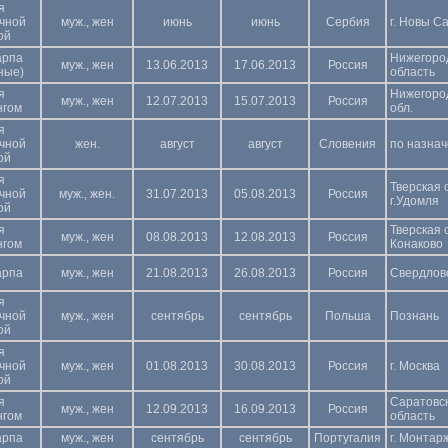
я
чной
муж., жен
июнь
июнь
Сербия
г. Новы С
ой
арпа
Нижегоро
муж., жен
13.06.2013
17.06.2013
Россия
ные)
область
я
Нижегоро
муж., жен
12.07.2013
15.07.2013
Россия
нгом
обл.
я
чной
жен.
август
август
Словения
по назна
ой
я
Тверская 
чной
муж., жен.
31.07.2013
05.08.2013
Россия
г.Удомля
ой
я
Тверская о
муж., жен
08.08.2013
12.08.2013
Россия
нгом
Конаково
арпа
муж., жен
21.08.2013
26.08.2013
Россия
Свердловс
я
чной
муж., жен
сентябрь
сентябрь
Польша
Познань
ой
я
чной
муж., жен
01.08.2013
30.08.2013
Россия
г. Москва
ой
я
Саратовс
муж., жен
12.09.2013
16.09.2013
Россия
нгом
область
арпа
муж., жен
сентябрь
сентябрь
Португалия
г. Монтар