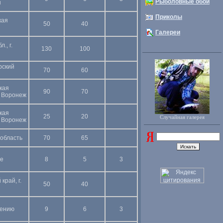
Рыболовные обои
н
Приколы
кая
50
40
Галереи
., г.
130
100
рский
70
60
кая
90
70
г. Воронеж
кая
25
20
Случайная галерея
г. Воронеж
область
70
65
це
8
5
3
край, г.
50
40
чению
9
6
3