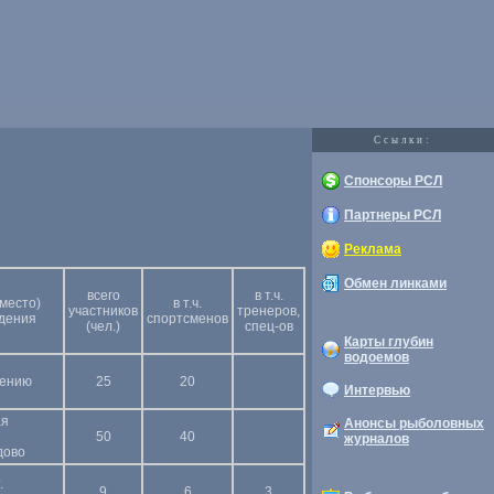
Cсылки:
Спонсоры РСЛ
Партнеры РСЛ
Реклама
Обмен линками
всего
в т.ч.
(место)
в т.ч.
участников
тренеров,
дения
спортсменов
(чел.)
спец-ов
Карты глубин
водоемов
чению
25
20
Интервью
ая
Анонсы рыболовных
50
40
журналов
дово
.
9
6
3