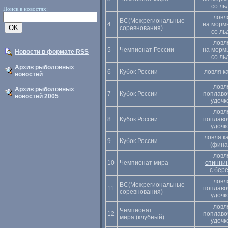
со ль
Поиск в новостях:
ловл
ВС(Межрегиональные
4
на морм
соревнования)
со ль
ловл
5
Чемпионат России
на морм
Новости в формате RSS
со ль
Архив рыболовных
6
Кубок России
ловля к
новостей
ловл
Архив рыболовных
7
Кубок России
поплаво
новостей 2005
удочк
ловл
8
Кубок России
поплаво
удочк
ловля к
9
Кубок России
(фина
ловл
10
Чемпионат мира
спинни
с бере
ловл
ВС(Межрегиональные
11
поплаво
соревнования)
удочк
ловл
Чемпионат
12
поплаво
мира (клубный)
удочк