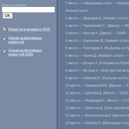
7 место — «Мальцевы и Ко» — (Корнев
Поиск в новостях:
Личный зачет:
1 место — Давыдов Д. (Аквавит-спорт)
2 место — Тарновский С. (Двина) — 60
Новости в формате RSS
3 место — Крутов А. (Двина) — 5980г
Архив рыболовных
4 место — Барешкин В. (Аквавит-спор
новостей
5 место — Поповцев А. (Рыбалка на Р
Архив рыболовных
новостей 2005
6 место — Аулов Д. (Аквавит-спорт) —
7 место — Штерн А. (Рыбалка на Руси
8 место — Ветров А. (Трое против вет
9 место — Габелев В. (Рыбалка на Рус
10 место — Закревский В. (Двина) — 3
11 место — Цветков Д. (Фион) — 3130г
12 место — Медведев А. (Фион) — 2720
13 место — Христюк Д. (Трое против ве
14 место — Константинов Е (Кастинг-К
15 место — Корнев О. (Мальцевы и Ко)