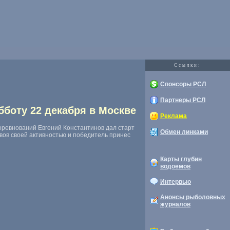
Cсылки:
Спонсоры РСЛ
Партнеры РСЛ
бботу 22 декабря в Москве
Реклама
оревнований Евгений Константинов дал старт
Обмен линками
вов своей активностью и победитель принес
Карты глубин
водоемов
Интервью
Анонсы рыболовных
журналов