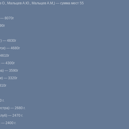
 О., Мальцев А.Ю., Мальцев А.М,) — сумма мест 55
 — 8070г
90г
т) — 4830г
уси) — 4680г
 4610г
) — 4300г
ра) — 3590г
и) — 3320г
310г
 г.
стра) — 2680 г.
луб) — 2470 г.
 — 2400 г.