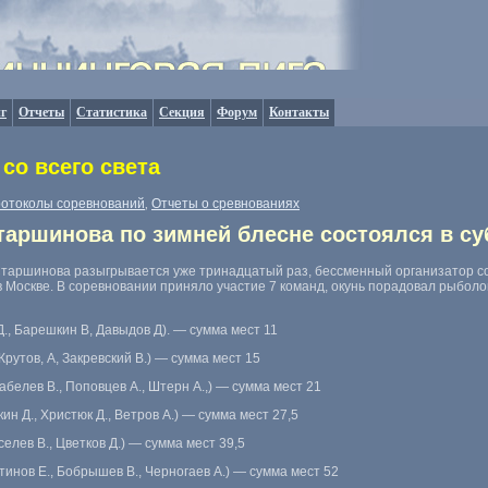
г
Отчеты
Статистика
Секция
Форум
Контакты
со всего света
отоколы соревнований
Отчеты о сревнованиях
,
аршинова по зимней блесне состоялся в су
 Старшинова разыгрывается уже тринадцатый раз, бессменный организатор с
в Москве. В соревновании приняло участие 7 команд, окунь порадовал рыболо
., Барешкин В, Давыдов Д). — сумма мест 11
Крутов, А, Закревский В.) — сумма мест 15
белев В., Поповцев А., Штерн А.,) — сумма мест 21
н Д., Христюк Д., Ветров А.) — сумма мест 27,5
елев В., Цветков Д.) — сумма мест 39,5
инов Е., Бобрышев В., Черногаев А.) — сумма мест 52