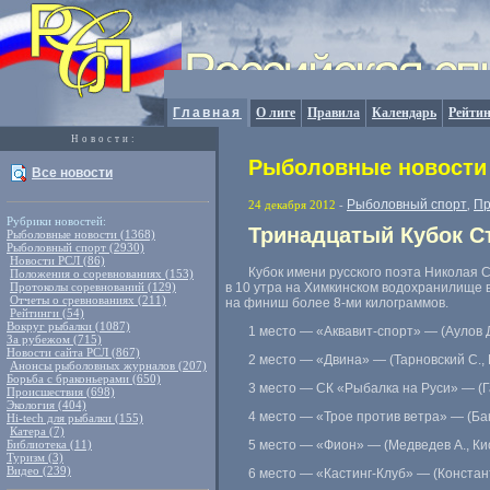
Главная
О лиге
Правила
Календарь
Рейтин
Новости:
Рыболовные новости 
Все новости
Рыболовный спорт
Пр
24 декабря 2012
-
,
Рубрики новостей:
Тринадцатый Кубок Ст
Рыболовные новости (1368)
Рыболовный спорт (2930)
Новости РСЛ (86)
Кубок имени русского поэта Николая
Положения о соревнованиях (153)
Протоколы соревнований (129)
в 10 утра на Химкинском водохранилище 
Отчеты о сревнованиях (211)
на финиш более
8-ми
килограммов.
Рейтинги (54)
Вокруг рыбалки (1087)
1 место — «Аквавит-спорт» — (Аулов Д
За рубежом (715)
Новости сайта РСЛ (867)
2 место — «Двина» — (Тарновский С., 
Анонсы рыболовных журналов (207)
Борьба с браконьерами (650)
3 место — СК «Рыбалка на Руси» — (Га
Происшествия (698)
Экология (404)
4 место — «Трое против ветра» — (Баки
Hi-tech для рыбалки (155)
Катера (7)
Библиотека (11)
5 место — «Фион» — (Медведев А., Кис
Туризм (3)
Видео (239)
6 место — «Кастинг-Клуб» — (Констант