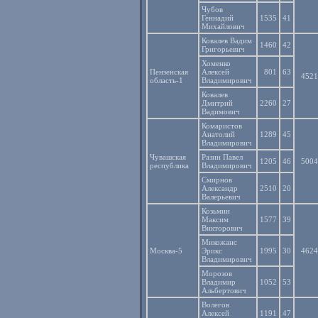
Чубов
Геннадий
1535
41
Михайлович
Ковалев Вадим
1460
42
Григорьевич
Хоменко
Пензенская
Алексей
801
63
4521
область-1
Владимирович
Ковалев
Дмитрий
2260
27
Вадимович
Комаристов
Анатолий
1289
45
Владимирович
Чувашская
Разин Павел
1205
46
5004
республика
Владимирович
Смирнов
Александр
2510
20
Валерьевич
Козьмин
Максим
1577
39
Викторович
Микожанс
Москва-5
Эрикс
1995
30
4624
Владимирович
Морозов
Владимир
1052
53
Альбертович
Волегов
Алексей
1191
47