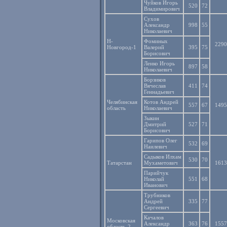
Чуйков Игорь
520
72
Владимирович
Сухов
Александр
998
55
Николаевич
Н-
Фоминых
2290
Новгород-1
Валерий
395
75
Борисович
Ленко Игорь
897
58
Николаевич
Борзиков
Вячеслав
411
74
Геннадьевич
Челябинская
Котов Андрей
557
67
1495
область
Николаевич
Зыкин
Дмитрий
527
71
Борисович
Гарипов Олег
532
69
Наилевич
Садыков Илхам
530
70
Татарстан
Мухаметович
1613
Парийчук
Николай
551
68
Иванович
Трубников
Андрей
335
77
Сергеевич
Качалов
Московская
Александр
363
76
1557
область-2