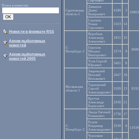
Сергеевич
Поиск в новостях:
Давыдов
Саратовская
Денис
4180
3
10803
область-1
Валерьевич
Сорокин
Роман
3103
14
Сергеевич
Новости в формате RSS
Воробьев
Александр
1851
33
Архив рыболовных
Алексеевич
новостей
С-
Горохов
8686
Петербург-1
Михаил
3374
9
Архив рыболовных
Викторович
новостей 2005
Усов Сергей
3461
8
Юрьевич
Закревский
Виталий
2647
18
Витальевич
Тарновский
Московская
Сергей
3109
13
8192
область-1
Александрович
Крутов
Александр
2436
21
Борисович
Ланда Евгений
2736
17
Романович
Родин
С-
Владимир
3549
6
11039
Петербург-2
Александрович
Чурилкин