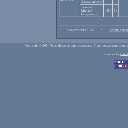
Александрович
Левичев
Михаил
859
61
Валерьевич
Просмотрели 10131
•
Версия для п
Copyright © 2004 Российская спиннинговая лига. При использовании мате
Powered by
Cute