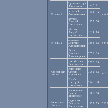
Трошин Игорь
917
57
Анатольевич
Базаров Сергей
1162
49
Москва-4
Александрович
3038
Ветров
Алексей
959
56
Николаевич
Михеев
Андрей
2924
16
Николаевич
Давыдов
Москва-2
Дмитрий
1868
32
6843
Александрович
Аулов
Дмитрий
2051
29
Александрович
Поз Михаил
2328
25
Вячеславович
Андрианов
Ярославская
Сергей
1062
52
4536
область
Борисович
Голубь
Григорий
1146
50
Николаевич
Бараковский
Сергей
1167
48
Викторович
Седеньков
Ростовская
Вячеслав
437
73
3139
область
Анатольевич