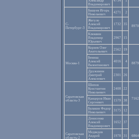
Александр
4754
1
Владимирович
Башуев Игорь
4271
2
Николаевич
Жегуло
С-
Алексей
1732
35
8970
Петербург-3
Владимирович
Клюквин
Владимир
2967
15
Юрьевич
Корнев Олег
2562
19
Анатольевич
Бенюш
Алексей
4016
4
Москва-1
8879
Валентинович
Дружинин
Дмитрий
2301
26
Алексеевич
Шипов
Константин
2408
22
Николаевич
Саратовская
Канцеров Иван
7162
область-3
1579
38
Сергеевич
Балакин Федор
3175
12
Николаевич
Денисенко
Алексей
1652
37
Владимирович
Медведев
Саратовская
Андрей
1978
31
6864
область-2