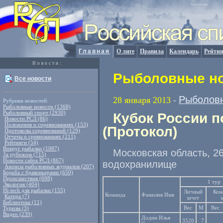
Главная
О лиге
Правила
Календарь
Рейтин
Новости:
Рыболовные но
Все новости
Рыболовн
28 января 2013
-
Рубрики новостей:
Рыболовные новости (1368)
Рыболовный спорт (2930)
Кубок России п
Новости РСЛ (86)
Положения о соревнованиях (153)
(Протокол)
Протоколы соревнований (129)
Отчеты о сревнованиях (211)
Рейтинги (54)
Вокруг рыбалки (1087)
Московская область, 2
За рубежом (715)
Новости сайта РСЛ (867)
водохранилище
Анонсы рыболовных журналов (207)
Борьба с браконьерами (650)
Происшествия (698)
1 тур
Экология (404)
Hi-tech для рыбалки (155)
Личный
Ком
Команда
Фамилия Имя
Катера (7)
зачет
Библиотека (11)
Вес
М
Вес
Туризм (3)
Видео (239)
Додин Илья
3520
7