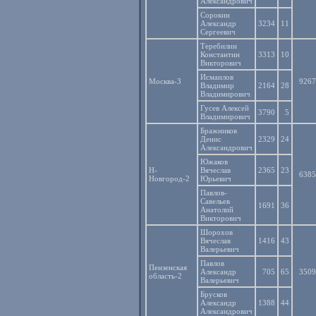
Александрович
Сорокин
Александр
3234
11
Сергеевич
Теребилин
Константин
3313
10
Викторович
Исмаилов
Москва-3
9267
Владимир
2164
28
Владимирович
Гусев Алексей
3790
5
Владимирович
Бражников
Денис
2329
24
Александрович
Южаков
Н-
Вячеслав
2365
23
6385
Новгород-2
Юрьевич
Павлов-
Савельев
1691
36
Анатолий
Викторович
Шорохов
Вячеслав
1416
43
Валерьевич
Павлов
Пензенская
Александр
705
65
3509
область-2
Валерьевич
Брусков
Александр
1388
44
Александрович