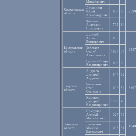
Михайлович
Дружинин
Свердловская
Юрий
607
66
2590
область
Александрович
Кобелев
Анатолий
792
64
Николаевич
Донской
Антон
895
59
Викторович
Кемеровская
Забегаев
3587
область
Сергей
1827
34
Анатольевич
Гудилин Игорь
865
60
Владимирович
Андреев
Дмитрий
847
62
Андреевич
Большаков
Тверская
Олег
1002
54
3407
область
Сергеевич
Христюк
Дмитрий
1558
40
Владимирович
Поморцев
Алексей
327
78
Михайлович
Липецкая
Лисаконов
1940
область
Максим
1093
51
Евгеньевич