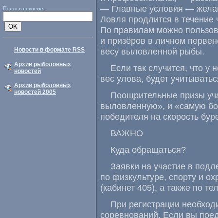
— Главные условия — желан
Поиск в новостях:
Ловля продлится в течение 
По правилам можно пользов
и призёров в личном первен
Новости в формате RSS
весу выловленной рыбы.
Архив рыболовных
Если так случится, что у
новостей
вес улова, будет учитывать
Архив рыболовных
новостей 2005
Поощрительные призы уча
выловленную», и «самую бо
победителя на скорость бур
ВАЖНО
Куда обращаться?
Заявки на участие в под
по физкультуре, спорту и о
(кабинет 405), а также по т
При регистрации необходи
соревнований. Если вы поед