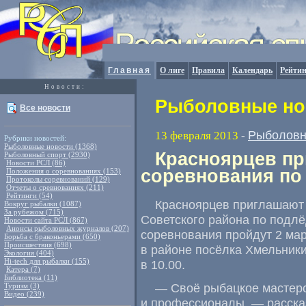
Главная
О лиге
Правила
Календарь
Рейтин
Новости:
Рыболовные нов
Все новости
Рыболовн
13 февраля 2013
-
Рубрики новостей:
Рыболовные новости (1368)
Красноярцев пр
Рыболовный спорт (2930)
Новости РСЛ (86)
соревнования по
Положения о соревнованиях (153)
Протоколы соревнований (129)
Отчеты о сревнованиях (211)
Рейтинги (54)
Красноярцев приглашают 
Вокруг рыбалки (1087)
За рубежом (715)
Советского района по подлё
Новости сайта РСЛ (867)
Анонсы рыболовных журналов (207)
соревнования пройдут 2 ма
Борьба с браконьерами (650)
Происшествия (698)
в районе посёлка Хмельники
Экология (404)
Hi-tech для рыбалки (155)
в 10.00.
Катера (7)
Библиотека (11)
— Своё рыбацкое мастерст
Туризм (3)
Видео (239)
и профессионалы, — расска