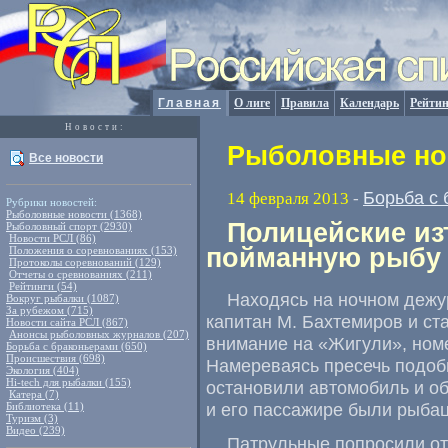
Главная
О лиге
Правила
Календарь
Рейтин
Новости:
Рыболовные нов
Все новости
Борьба с
14 февраля 2013
-
Рубрики новостей:
Рыболовные новости (1368)
Полицейские из
Рыболовный спорт (2930)
Новости РСЛ (86)
пойманную рыбу
Положения о соревнованиях (153)
Протоколы соревнований (129)
Отчеты о сревнованиях (211)
Рейтинги (54)
Находясь на ночном дежу
Вокруг рыбалки (1087)
За рубежом (715)
капитан М. Бахтемиров и ст
Новости сайта РСЛ (867)
Анонсы рыболовных журналов (207)
внимание на «Жигули», номе
Борьба с браконьерами (650)
Происшествия (698)
Намереваясь пресечь подоб
Экология (404)
Hi-tech для рыбалки (155)
остановили автомобиль и об
Катера (7)
и его пассажире были рыбац
Библиотека (11)
Туризм (3)
Видео (239)
Патрульные попросили от