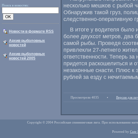
несколько мешков с рыбой ч
Поиск в новостях:
Обнаружив такой груз, пол
следственно-оперативную г
В итоге у водителя было 
Новости в формате RSS
более двухсот метров, два 
Архив рыболовных
самой рыбы. Проведя соотв
новостей
привлекли
27-летнего
жител
Архив рыболовных
ответственности. Теперь за
новостей 2005
придется раскошелиться и от
незаконные снасти. Плюс к 
рублей за езду с нечитаемы
Просмотрели 4035
•
Версия для пе
Copyright © 2004 Российская спиннинговая лига. При использовании мате
Powered by
Cute