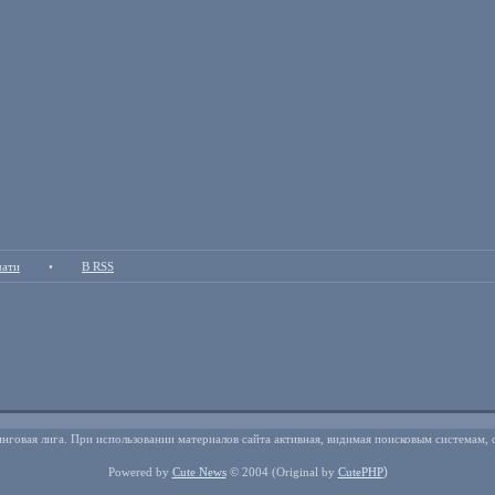
чати
•
В RSS
нговая лига. При использовании материалов сайта активная, видимая поисковым системам, 
)
Powered by
Cute News
© 2004
(Original by
CutePHP