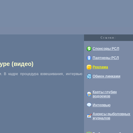
Cсылки:
Спонсоры РСЛ
Партнеры РСЛ
уре (видео)
Реклама
. В кадре процедура взвешивания, интервью
Обмен линками
Карты глубин
водоемов
Интервью
Анонсы рыболовных
журналов