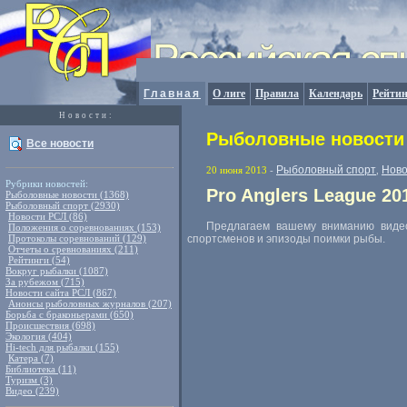
Главная
О лиге
Правила
Календарь
Рейтин
Новости:
Рыболовные новости 
Все новости
Рыболовный спорт
Ново
20 июня 2013
-
,
Рубрики новостей:
Pro Anglers League 2
Рыболовные новости (1368)
Рыболовный спорт (2930)
Новости РСЛ (86)
Предлагаем вашему вниманию видео
Положения о соревнованиях (153)
Протоколы соревнований (129)
спортсменов и эпизоды поимки рыбы.
Отчеты о сревнованиях (211)
Рейтинги (54)
Вокруг рыбалки (1087)
За рубежом (715)
Новости сайта РСЛ (867)
Анонсы рыболовных журналов (207)
Борьба с браконьерами (650)
Происшествия (698)
Экология (404)
Hi-tech для рыбалки (155)
Катера (7)
Библиотека (11)
Туризм (3)
Видео (239)