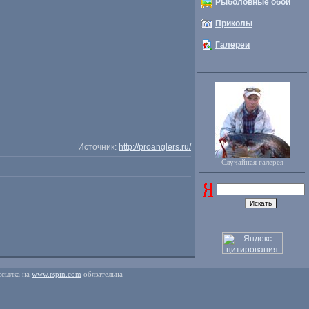
Рыболовные обои
Приколы
Галереи
Источник:
http://proanglers.ru/
Случайная галерея
ссылка на
www.rspin.com
обязательна