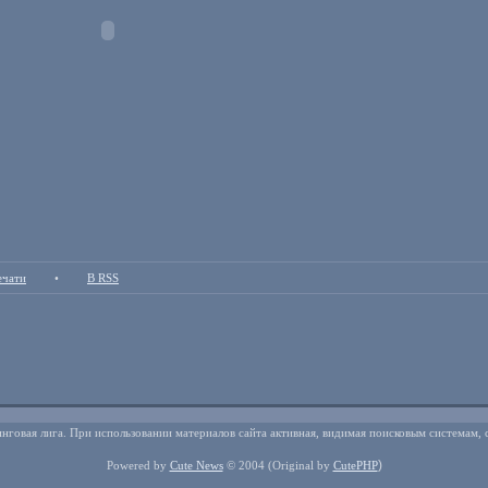
ечати
•
В RSS
нговая лига. При использовании материалов сайта активная, видимая поисковым системам, 
)
Powered by
Cute News
© 2004
(Original by
CutePHP