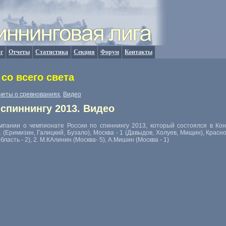
г
Отчеты
Статистика
Секция
Форум
Контакты
со всего света
четы о сревнованиях
Видео
,
спиннингу 2013. Видео
пании о чемпионате России по спиннингу 2013, который состоялся в Кона
1 (Еримизин, Галицкий, Бузало), Москва - 1 (Давыдов, Холуев, Мищин), Красн
бласть - 2), 2. М.КАлинин (Москва- 5), А.Мишин (Москва - 1)