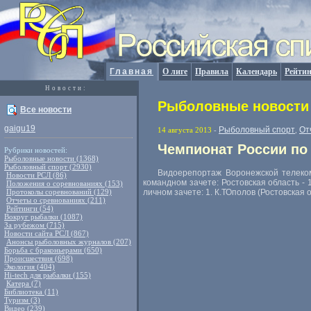
Главная
О лиге
Правила
Календарь
Рейтин
Новости:
Рыболовные новости 
Все новости
gaigu19
Рыболовный спорт
От
14 августа 2013
-
,
Чемпионат России по 
Рубрики новостей:
Рыболовные новости (1368)
Рыболовный спорт (2930)
Видоерепортаж Воронежской телеком
Новости РСЛ (86)
командном зачете: Ростовская область - 
Положения о соревнованиях (153)
Протоколы соревнований (129)
личном зачете: 1. К.ТОполов (Ростовская о
Отчеты о сревнованиях (211)
Рейтинги (54)
Вокруг рыбалки (1087)
За рубежом (715)
Новости сайта РСЛ (867)
Анонсы рыболовных журналов (207)
Борьба с браконьерами (650)
Происшествия (698)
Экология (404)
Hi-tech для рыбалки (155)
Катера (7)
Библиотека (11)
Туризм (3)
Видео (239)