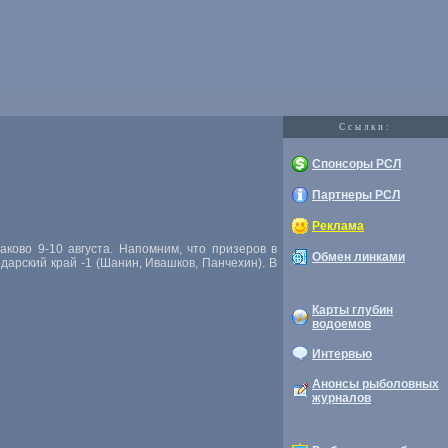
Cсылки:
Спонсоры РСЛ
Партнеры РСЛ
Реклама
ково 9-10 августа. Напомним, что призеров в
Обмен линками
одарский край -1 (Шанин, Ивашков, Панчехин). В
Карты глубин
водоемов
Интервью
Анонсы рыболовных
журналов