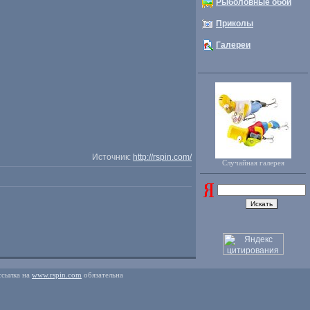
Рыболовные обои
Приколы
Галереи
Источник:
http://rspin.com/
Случайная галерея
ссылка на
www.rspin.com
обязательна