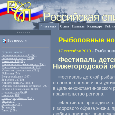
Главная
О лиге
Правила
Календарь
Рейтин
Новости:
Рыболовные нов
Все новости
Рыболов
17 сентября 2013
-
Рубрики новостей:
Рыболовные новости (1368)
Фестиваль детс
Рыболовный спорт (2930)
Новости РСЛ (86)
Нижегородской о
Положения о соревнованиях (153)
Протоколы соревнований (129)
Отчеты о сревнованиях (211)
Рейтинги (54)
Фестиваль детской рыбал
Вокруг рыбалки (1087)
За рубежом (715)
по ловле поплавочной удочк
Новости сайта РСЛ (867)
Анонсы рыболовных журналов (207)
в Дальнеконстантиновском 
Борьба с браконьерами (650)
Происшествия (698)
правительство региона.
Экология (404)
Hi-tech для рыбалки (155)
Катера (7)
«Фестиваль проводится с
Библиотека (11)
и здорового образа жизни,
Туризм (3)
Видео (239)
любви к природе, привлечен