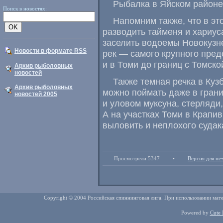
Рыбалка в Яйском районе
Поиск в новостях:
Напомним также, что в эт
разводить тайменя и хариу
заселить водоемы Новокузне
Новости в формате RSS
рек — самого крупного пре
и в Томи до границ с Томско
Архив рыболовных
новостей
Также темная речка в Куз
Архив рыболовных
можно поймать даже в гран
новостей 2005
и уловом муксуна, стерляди
А на участках Томи в Крапи
выловить и неплохого судак
Просмотрели 5347
•
Версия для пе
Copyright © 2004 Российская спиннинговая лига. При использовании мате
Powered by
Cute