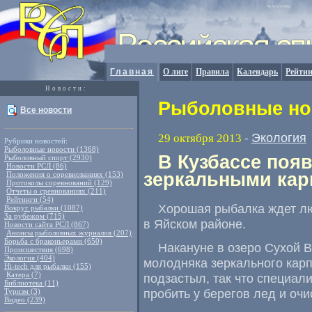
Главная
О лиге
Правила
Календарь
Рейтин
Новости:
Рыболовные нов
Все новости
Экология
29 октября 2013
-
Рубрики новостей:
Рыболовные новости (1368)
В Кузбассе поя
Рыболовный спорт (2930)
Новости РСЛ (86)
зеркальными кар
Положения о соревнованиях (153)
Протоколы соревнований (129)
Отчеты о сревнованиях (211)
Рейтинги (54)
Хорошая рыбалка ждет лю
Вокруг рыбалки (1087)
За рубежом (715)
в Яйском районе.
Новости сайта РСЛ (867)
Анонсы рыболовных журналов (207)
Борьба с браконьерами (650)
Накануне в озеро Сухой 
Происшествия (698)
Экология (404)
молодняка зеркального карп
Hi-tech для рыбалки (155)
Катера (7)
подзастыл, так что специал
Библиотека (11)
пробить у берегов лед и очи
Туризм (3)
Видео (239)