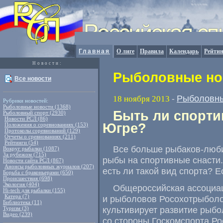
Главная
О лиге
Правила
Календарь
Рейтин
Новости:
Рыболовные нов
Все новости
Рыболовны
18 ноября 2013
-
Рубрики новостей:
Рыболовные новости (1368)
Быть ли спорти
Рыболовный спорт (2930)
Новости РСЛ (86)
Югре?
Положения о соревнованиях (153)
Протоколы соревнований (129)
Отчеты о сревнованиях (211)
Рейтинги (54)
Все больше рыбаков-люби
Вокруг рыбалки (1087)
За рубежом (715)
рыбы на спортивные снасти.
Новости сайта РСЛ (867)
Анонсы рыболовных журналов (207)
есть ли такой вид спорта? Е
Борьба с браконьерами (650)
Происшествия (698)
Экология (404)
Общероссийская ассоциа
Hi-tech для рыбалки (155)
Катера (7)
и рыболовов Росохотрыболо
Библиотека (11)
культивирует развитие рыб
Туризм (3)
Видео (239)
со стороны Госкомспорта Ро