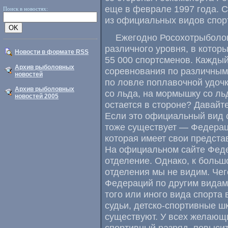
еще в феврале 1997 года. 
Поиск в новостях:
из официальных видов спор
Ежегодно Росохотрыболов
различного уровня, в котор
Новости в формате RSS
55 000 спортсменов. Каждый
Архив рыболовных
соревнования по различным
новостей
по ловле поплавочной удочк
Архив рыболовных
со льда, на мормышку со ль
новостей 2005
остается в стороне? Давайте
Если это официальный вид 
тоже существует — Федерац
которая имеет свои предста
На официальном сайте Федер
отделение. Однако, к боль
отделения мы не видим. Чег
Федераций по другим видам 
того или иного вида спорта
судьи, детско-спортивные ш
существуют. У всех желающ
спортивный разряд, повысит