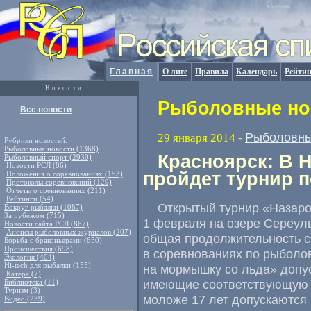
Главная
О лиге
Правила
Календарь
Рейтин
Новости:
Рыболовные нов
Все новости
Рыболовны
29 января 2014
-
Рубрики новостей:
Рыболовные новости (1368)
Красноярск: В 
Рыболовный спорт (2930)
Новости РСЛ (86)
пройдет турнир 
Положения о соревнованиях (153)
Протоколы соревнований (129)
Отчеты о сревнованиях (211)
Рейтинги (54)
Открытый турнир «Назар
Вокруг рыбалки (1087)
За рубежом (715)
1 февраля на озере Сереуль
Новости сайта РСЛ (867)
Анонсы рыболовных журналов (207)
общая продолжительность с
Борьба с браконьерами (650)
Происшествия (698)
в соревнованиях по рыболо
Экология (404)
Hi-tech для рыбалки (155)
на мормышку со льда» допу
Катера (7)
имеющие соответствующую п
Библиотека (11)
Туризм (3)
моложе 17 лет допускаются
Видео (239)