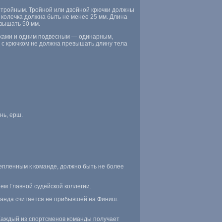
 тройным. Тройной или двойной крючки должны
 колечка должна быть не менее 25 мм. Длина
евышать 50 мм.
чками и одним подвесным — одинарным,
 с крючком не должна превышать длину тела
нь, ерш.
епленным к команде, должно быть не более
ем Главной судейской коллегии.
манда считается не прибывшей на Финиш.
 Каждый из спортсменов команды получает