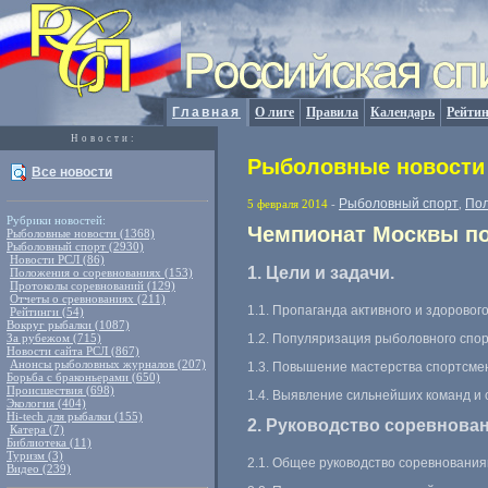
Главная
О лиге
Правила
Календарь
Рейтин
Новости:
Рыболовные новости 
Все новости
Рыболовный спорт
Пол
5 февраля 2014
-
,
Рубрики новостей:
Чемпионат Москвы по
Рыболовные новости (1368)
Рыболовный спорт (2930)
Новости РСЛ (86)
1. Цели и задачи.
Положения о соревнованиях (153)
Протоколы соревнований (129)
Отчеты о сревнованиях (211)
1.1. Пропаганда активного и здоровог
Рейтинги (54)
Вокруг рыбалки (1087)
За рубежом (715)
1.2. Популяризация рыболовного спо
Новости сайта РСЛ (867)
Анонсы рыболовных журналов (207)
1.3. Повышение мастерства спортсмен
Борьба с браконьерами (650)
Происшествия (698)
1.4. Выявление сильнейших команд и 
Экология (404)
Hi-tech для рыбалки (155)
2. Руководство соревнова
Катера (7)
Библиотека (11)
Туризм (3)
2.1. Общее руководство соревнования
Видео (239)