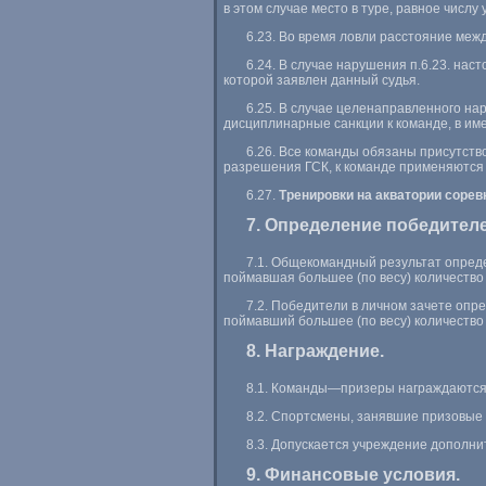
в этом случае место в туре, равное числу 
6.23. Во время ловли расстояние меж
6.24. В случае нарушения п.6.23. на
которой заявлен данный судья.
6.25. В случае целенаправленного н
дисциплинарные санкции к команде, в им
6.26. Все команды обязаны присутств
разрешения ГСК, к команде применяются
6.27.
Тренировки на акватории сорев
7. Определение победителе
7.1. Общекомандный результат опред
поймавшая большее (по весу) количество 
7.2. Победители в личном зачете опр
поймавший большее (по весу) количество 
8. Награждение.
8.1. Команды—призеры награждаются 
8.2. Спортсмены, занявшие призовые 
8.3. Допускается учреждение дополни
9. Финансовые условия.