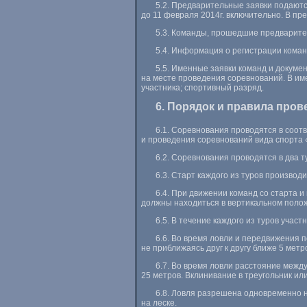
5.2. Предварительные заявки подают
до 11 февраля 2014г. включительно. В п
5.3. Команды, прошедшие предварите
5.4. Информация о регистрации коман
5.5. Именные заявки команд и докумен
на месте проведения соревнований. В име
участника; спортивный разряд.
6. Порядок и правила про
6.1. Соревнования проводятся в соот
и проведения соревнований вида спорта 
6.2. Соревнования проводятся в два 
6.3. Старт каждого из туров производ
6.4. При движении команд со старта 
должны находиться в вертикальном полож
6.5. В течение каждого из туров участ
6.6. Во время ловли и передвижения 
не приближаясь друг к другу ближе 5 метр
6.7. Во время ловли расстояние межд
25 метров. Вклинивание в треугольник и
6.8. Ловля разрешена одновременно н
на леске.