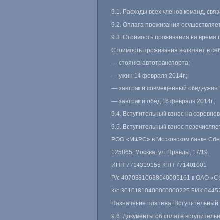
9.1. Расходы всех членов команд, св
9.2. Оплата проживания осуществляет
9.3. Стоимость проживания на время 
Стоимость проживания включает в себ
— стоянка автотранспорта;
— ужин 14 февраля 2014г.;
— завтрак и совмещенный обед-ужин 1
— завтрак и обед 16 февраля 2014г.;
9.4. Вступительный взнос на соревно
9.5. Вступительный взнос перечисляе
РОО «МФРС» в Московском банке Сбер
125865, Москва, ул. Правды, 17/19.
ИНН 7714319155 КПП 771401001
Р/с 40703810638040005161 в ОАО «Сбе
К/с 30101810400000000225 БИК 0445
Назначение платежа: Вступительный 
9.6. Документы об оплате вступитель