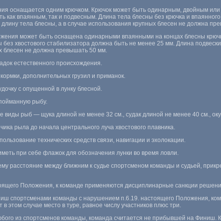
ения оснащается одним крючком. Крючок может быть одинарным, двойным или
 как впаянным, так и подвесным. Длина тела блесны без крючка и впаянного
 длину тела блесны, а в случае использования крупных блесен не должна пр
ложения может быть оснащена одинарными впаянными на концах блесны крю
 без хвостового стабилизатора должна быть не менее 25 мм. Длина подвески
х блесен не должна превышать 50 мм.
адок естественного происхождения.
кормки, дополнительных грузил и приманок.
удочку с опущенной в лунку блесной.
 пойманную рыбу.
 виды рыб — щука длиной не менее 32 см., судак длиной не менее 40 см., оку
чика рыла до начала центрального луча хвостового плавника.
пользование технических средств связи, навигации и эхолокации.
иметь при себе флажок для обозначения лунки во время ловли.
ему расстояние между ближним к судье спортсменом команды и судьей, прикр
стоящего Положения, к команде применяются дисциплинарные санкции решени
иниш спортсменами команды с нарушением п.6.19. настоящего Положения, ко
в этом случае место в туре, равное числу участников плюс три.
любого из спортсменов команды, команда считается не прибывшей на Финиш.