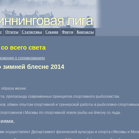
г
Отчеты
Статистика
Секция
Форум
Контакты
со всего света
ожения о соревнованиях
 зимней блесне 2014
о образа жизни.
рта, пропаганда современных принципов спортивного рыболовства.
ов, обмен опытом спортивной и тренерской работы в рыболовно-спортивных 
спортсменов г.Москвы по спортивной ловле рыбы на блесну со льда.
ниями.
ми осуществляет Департамент физической культуры и спорта г.Москвы и Мос