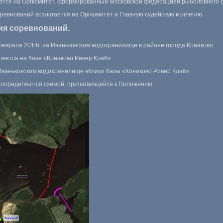
ается на Оргкомитет, сформированный Московской федерацией рыболовного 
ревнований возлагается на Оргкомитет и Главную судейскую коллегию.
ия соревнований.
евраля 2014г. на Иваньковском водохранилище в районе города Конаково.
ляется на базе «Конаково Ривер Клаб».
Иваньковском водохранилище вблизи базы «Конаково Ривер Клаб».
й определяются схемой, прилагающейся к Положению.