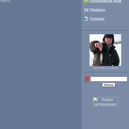
спорта.
Рыболовные обои
Приколы
Галереи
Случайная галерея