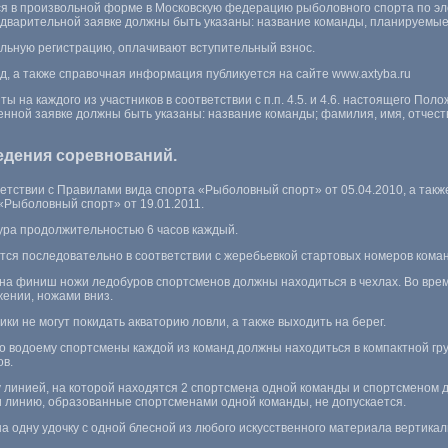
ся в произвольной форме в Московскую федерацию рыболовного спорта по эл
редварительной заявке должны быть указаны: название команды, планируемы
льную регистрацию, оплачивают вступительный взнос.
д, а также справочная информация публикуется на сайте www.axtyba.ru
ты на каждого из участников в соответствии с п.п. 4.5. и 4.6. настоящего По
нной заявке должны быть указаны: название команды; фамилия, имя, отчество
ведения соревнований.
ветствии с Правилами вида спорта «Рыболовный спорт» от 05.04.2010, а такж
«Рыболовный спорт» от 19.01.2011.
тура продолжительностью 6 часов каждый.
ится последовательно в соответствии с жеребьевкой стартовых номеров коман
и на финиш ножи ледобуров спортсменов должны находиться в чехлах. Во вр
ении, ножами вниз.
ники не могут покидать акваторию ловли, а также выходить на берег.
по водоему спортсмены каждой из команд должны находиться в компактной гру
ов.
у линией, на которой находятся 2 спортсмена одной команды и спортсменом 
ли линию, образованные спортсменами одной команды, не допускается.
а одну удочку с одной блесной из любого искусственного материала вертика