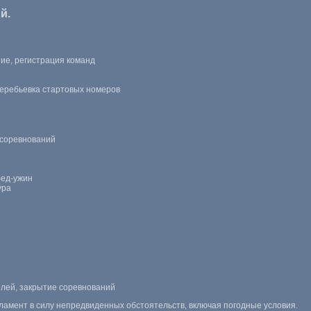
й.
ие, регистрация команд
жеребьевка стартовых номеров
 соревнований
ед-ужин
ура
лей, закрытие соревнований
ламент в силу непредвиденных обстоятельств, включая погодные условия.