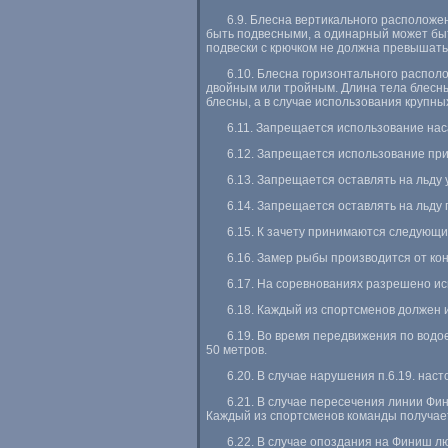
6.9. Блесна вертикального располож
быть подвесными, а одинарный может быть
подвески с крючком не должна превышать
6.10. Блесна горизонтального распо
двойным или тройным. Длина тела блесны
блесны, а в случае использования крупны
6.11. Запрещается использование нас
6.12. Запрещается использование при
6.13. Запрещается оставлять на льду 
6.14. Запрещается оставлять на льду
6.15. К зачету принимаются следующие
6.16. Замер рыбы производится от кон
6.17. На соревнованиях разрешено ис
6.18. Каждый из спортсменов должен 
6.19. Во время передвижения по водо
50 метров.
6.20. В случае нарушения п.6.19. на
6.21. В случае пересечения линии Ф
Каждый из спортсменов команды получает 
6.22. В случае опоздания на Финиш 