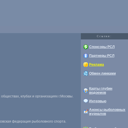
Cсылки:
Спонсоры РСЛ
Партнеры РСЛ
Реклама
Обмен линками
Карты глубин
водоемов
обществах, клубах и организациях г.Москвы.
Интервью
Анонсы рыболовных
журналов
ковская федерация рыболовного спорта.