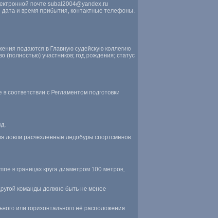
ектронной почте subal2004@yandex.ru
е дата и время прибытия, контактные телефоны.
ложения подаются в Главную судейскую коллегию
 (полностью) участников; год рождения; статус
е в соответствии с Регламентом подготовки
д.
емя ловли расчехленные ледобуры спортсменов
ппе в границах круга диаметром 100 метров,
другой команды должно быть не менее
льного или горизонтального её расположения