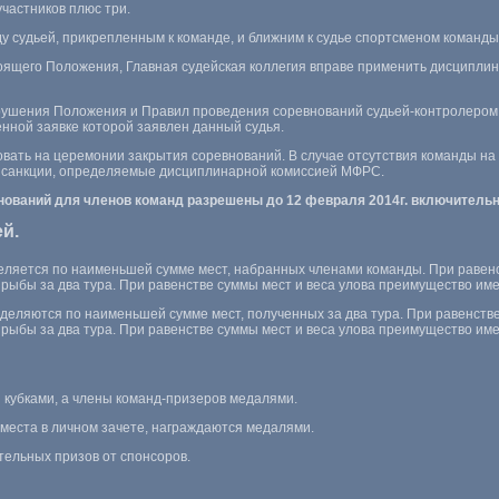
участников плюс три.
ду судьей, прикрепленным к команде, и ближним к судье спортсменом команды
стоящего Положения, Главная судейская коллегия вправе применить дисциплин
арушения Положения и Правил проведения соревнований судьей-контролером,
енной заявке которой заявлен данный судья.
овать на церемонии закрытия соревнований. В случае отсутствия команды н
 санкции, определяемые дисциплинарной комиссией МФРС.
нований для членов команд разрешены до 12 февраля 2014г. включительн
й.
еляется по наименьшей сумме мест, набранных членами команды. При равен
рыбы за два тура. При равенстве суммы мест и веса улова преимущество име
еделяются по наименьшей сумме мест, полученных за два тура. При равенст
рыбы за два тура. При равенстве суммы мест и веса улова преимущество име
кубками, а члены команд-призеров медалями.
места в личном зачете, награждаются медалями.
тельных призов от спонсоров.