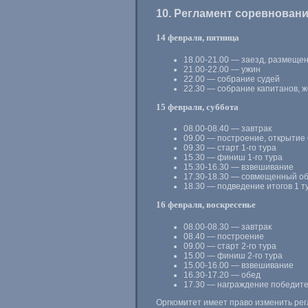
10. Регламент соревновани
14 февраля, пятница
18.00-21.00 —
заезд, размещен
21.00-22.00 —
ужин
22.00 — собрание судей
22.30 — собрание капитанов, 
15 февраля, суббота
08.00-08.40 —
завтрак
09.00 — построение, открытие
09.30 — старт
1-го
тура
15.30 — финиш
1-го
тура
15.30-16.30 —
взвешивание
17.30-18.30 —
совмещенный об
18.30 — подведение итогов 1 т
16 февраля, воскресенье
08.00-08.30 —
завтрак
08.40 — построение
09.00 — старт
2-го
тура
15.00 — финиш
2-го
тура
15.00-16.00 —
взвешивание
16.30-17.20 —
обед
17.30 — награждение победите
Оргкомитет имеет право изменить рег