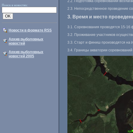
2.2. Подготовка соревнований возлаг
Поиск в новостях:
2.3. Непосредственное проведение со
3. Время и место проведен
3.1. Соревнования проводятся
15-16
ф
Новости в формате RSS
3.2. Проживание участников осуществ
Архив рыболовных
3.3. Старт и финиш производятся на 
новостей
3.4. Границы акватории соревновани
Архив рыболовных
новостей 2005