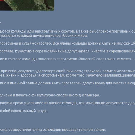
.
скаются команды административных округов, а также рыболовно-спортивных об
ускаются команды других регионов России и Мира.
 спортсмена и судья-контролер. Все члены команды должны быть не моложе 16
оставе, к участию в соревнованиях не допускаются. Участие в соревнованиях
тие в составе команды запасного спортсмена. Запасной спортсмен не может н
 при себе: документ, удостоверяющий личность; страховой полис обязательн
ев, жизни и здоровья; а спортсменам, кроме того, зачетную квалификационну
 либо в именной заявке должен быть проставлен допуск врача для участия в 
дписью и печатью физкультурно-спортивного диспансера.
опуска врача у кого-либо из членов команды, вся команда не допускается до 
с собой спасательный шнур.
манд осуществляется на основании предварительной заявки.