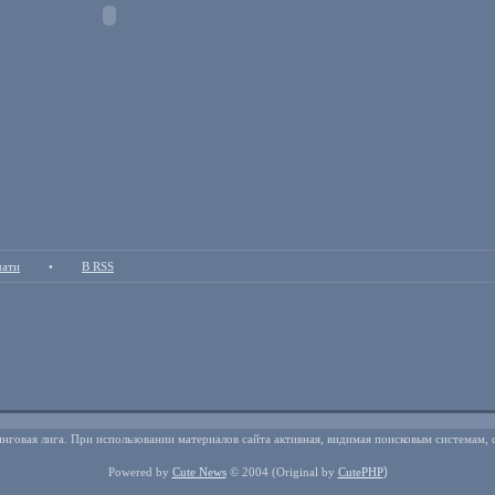
чати
•
В RSS
нговая лига. При использовании материалов сайта активная, видимая поисковым системам, 
)
Powered by
Cute News
© 2004
(Original by
CutePHP