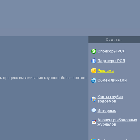
Cсылки:
Спонсоры РСЛ
Партнеры РСЛ
Реклама
есь процесс вываживания крупного большеротого
Обмен линками
Карты глубин
водоемов
Интервью
Анонсы рыболовных
журналов