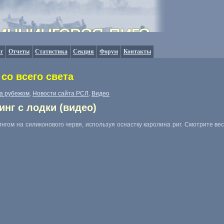
г
Отчеты
Статистика
Секция
Форум
Контакты
со всего света
а рубежом
Новости сайта РСЛ
Видео
,
,
инг с лодки (видео)
нгом на силиконового червя, используя оснастку каролина риг. Смотрите в