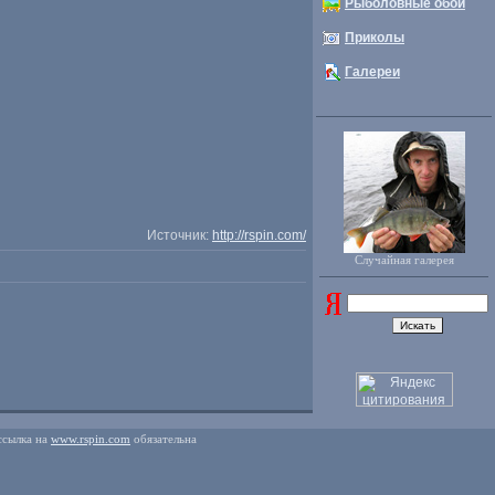
Рыболовные обои
Приколы
Галереи
Источник:
http://rspin.com/
Случайная галерея
ссылка на
www.rspin.com
обязательна