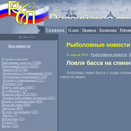
Главная
О лиге
Правила
Календарь
Рейтин
Новости:
Рыболовные новости 
Все новости
Рыболовные новости
З
22 апреля 2014
-
,
Рубрики новостей:
Ловля басса на спинн
Рыболовные новости (1368)
Рыболовный спорт (2930)
Новости РСЛ (86)
Рыболовы ловят басса с лодки спинни
Положения о соревнованиях (153)
Протоколы соревнований (129)
окуня на видео.
Отчеты о сревнованиях (211)
Рейтинги (54)
Вокруг рыбалки (1087)
За рубежом (715)
Новости сайта РСЛ (867)
Анонсы рыболовных журналов (207)
Борьба с браконьерами (650)
Происшествия (698)
Экология (404)
Hi-tech для рыбалки (155)
Катера (7)
Библиотека (11)
Туризм (3)
Видео (239)