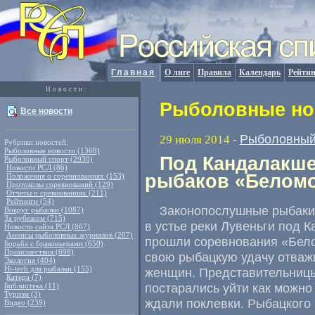
Главная
О лиге
Правила
Календарь
Рейтин
Новости:
Рыболовные нов
Все новости
Рыболовный
29 июля 2014
-
Рубрики новостей:
Рыболовные новости (1368)
Под Кандалакш
Рыболовный спорт (2930)
Новости РСЛ (86)
рыбаков «Беломо
Положения о соревнованиях (153)
Протоколы соревнований (129)
Отчеты о сревнованиях (211)
Рейтинги (54)
Законопослушные рыбаки 
Вокруг рыбалки (1087)
За рубежом (715)
в устье реки Лувеньги под 
Новости сайта РСЛ (867)
Анонсы рыболовных журналов (207)
прошли соревнования
«
Бело
Борьба с браконьерами (650)
Происшествия (698)
свою рыбацкую удачу отваж
Экология (404)
Hi-tech для рыбалки (155)
женщин. Представительницы
Катера (7)
постарались уйти как можно
Библиотека (11)
Туризм (3)
ждали поклевки. Рыбацкого 
Видео (239)