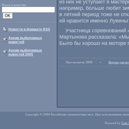
из них не уступают в масте
Поиск в новостях:
например
,
больше любит зим
в летний период тоже не от
ей нравится именно Лувеньг
Новости в формате RSS
Участница соревнований
Мартынова рассказала: «Мы
Архив рыболовных
новостей
Было бы хорошо на моторе 
Архив рыболовных
новостей 2005
Просмотрели 3898
•
Версия для пе
Copyright © 2004 Российская спиннинговая лига. При использовании мате
Powered by
Cute