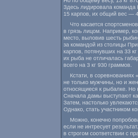
Но по общему весу
,
13 кг 870
Здесь лидировала команда E
15 карпов
,
их общий вес — 4
Что касается спортсменов
в грязь лицом. Например
,
к
место
,
выловив шесть рыбин 
за командой из столицы При
карпов
,
потянувших на 33 кг
их рыба не отличалась габа
всего на 3 кг 930 граммов.
Кстати
,
в соревнованиях
не только мужчины
,
но и же
относящиеся к рыбалке. Но 
Сначала дамы выступают ка
Затем
,
настолько увлекаютс
Однако
,
стать участником ко
Можно
,
конечно попробов
если не интресует результат
в строгом соответствии с п