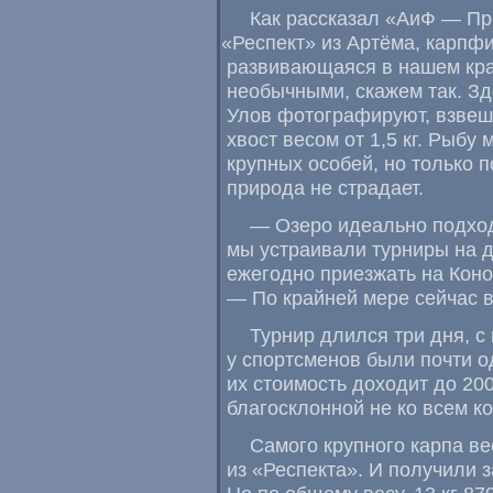
Как рассказал
«
АиФ — Пр
«
Респект» из Артёма
,
карпфи
развивающаяся в нашем кра
необычными
,
скажем так. Зд
Улов фотографируют
,
взвеш
хвост весом от 1,5 кг. Рыбу
крупных особей
,
но только 
природа не страдает.
— Озеро идеально подхо
мы устраивали турниры на 
ежегодно приезжать на Коно
— По крайней мере сейчас 
Турнир длился три дня
,
с
у спортсменов были почти о
их стоимость доходит до 20
благосклонной не ко всем к
Самого крупного карпа ве
из «Респекта». И получили 