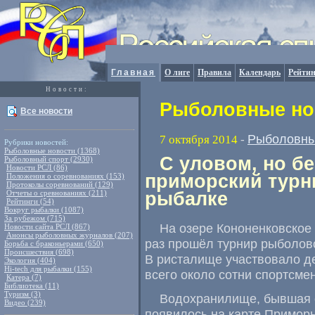
Главная
О лиге
Правила
Календарь
Рейтин
Новости:
Рыболовные нов
Все новости
Рыболовны
7 октября 2014
-
Рубрики новостей:
Рыболовные новости (1368)
С уловом, но бе
Рыболовный спорт (2930)
Новости РСЛ (86)
приморский турн
Положения о соревнованиях (153)
Протоколы соревнований (129)
Отчеты о сревнованиях (211)
рыбалке
Рейтинги (54)
Вокруг рыбалки (1087)
За рубежом (715)
На озере Кононенковское 
Новости сайта РСЛ (867)
Анонсы рыболовных журналов (207)
раз прошёл турнир рыболо
Борьба с браконьерами (650)
Происшествия (698)
В ристалище участвовало д
Экология (404)
Hi-tech для рыбалки (155)
всего около сотни спортсме
Катера (7)
Библиотека (11)
Туризм (3)
Водохранилище
,
бывшая 
Видео (239)
появилось на карте Приморь