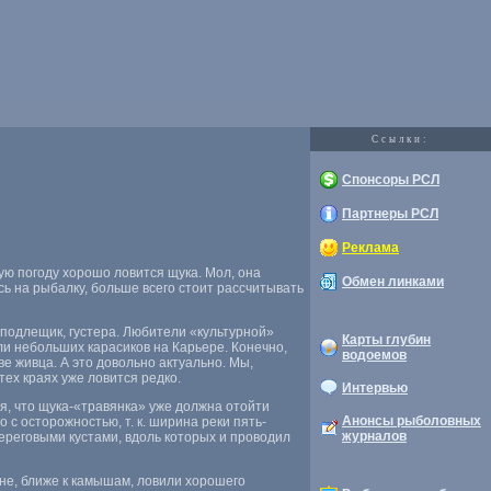
Cсылки:
Спонсоры РСЛ
Партнеры РСЛ
Реклама
кую погоду хорошо ловится щука. Мол
,
она
Обмен линками
сь на рыбалку
,
больше всего стоит рассчитывать
 подлещик
,
густера. Любители
«
культурной»
Карты глубин
или небольших карасиков на Карьере. Конечно
,
водоемов
тве живца. А это довольно актуально. Мы
,
 тех краях уже ловится редко.
Интервью
ся
,
что щука-«травянка» уже должна отойти
Анонсы рыболовных
о с осторожностью
,
т. к. ширина реки пять-
журналов
ереговыми кустами
,
вдоль которых и проводил
ане
,
ближе к камышам
,
ловили хорошего