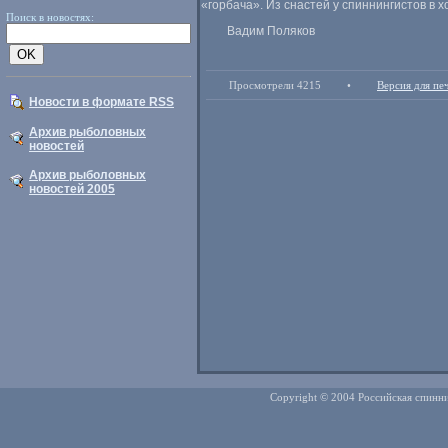
«
горбача». Из снастей у спиннингистов в 
Поиск в новостях:
Вадим Поляков
Просмотрели 4215
•
Версия для пе
Новости в формате RSS
Архив рыболовных
новостей
Архив рыболовных
новостей 2005
Copyright © 2004 Российская спинни