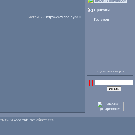
Рыболовные обои
Приколы
Источник:
http://www.chelnyltd.ru/
Галереи
Случайная галерея
ссылка на
www.rspin.com
обязательна