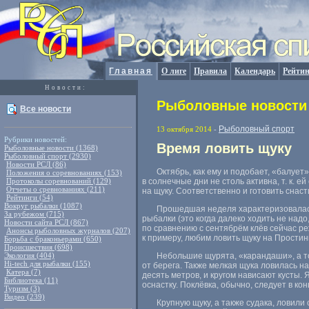
Главная
О лиге
Правила
Календарь
Рейтин
Новости:
Рыболовные новости 
Все новости
Рыболовный спорт
13 октября 2014
-
Рубрики новостей:
Время ловить щуку
Рыболовные новости (1368)
Рыболовный спорт (2930)
Новости РСЛ (86)
Октябрь
,
как ему и подобает
,
«балует»
Положения о соревнованиях (153)
Протоколы соревнований (129)
в солнечные дни не столь активна
,
т. к. 
Отчеты о сревнованиях (211)
на щуку. Соответственно и готовить снас
Рейтинги (54)
Вокруг рыбалки (1087)
Прошедшая неделя характеризовалась
За рубежом (715)
рыбалки
(
это когда далеко ходить не надо
Новости сайта РСЛ (867)
по сравнению с сентябрём клёв сейчас р
Анонсы рыболовных журналов (207)
к примеру
,
любим ловить щуку на Простин
Борьба с браконьерами (650)
Происшествия (698)
Экология (404)
Небольшие щурята
,
«карандаши», а т
Hi-tech для рыбалки (155)
от берега. Также мелкая щука ловилась н
Катера (7)
десять метров
,
и кругом нависают кусты. 
Библиотека (11)
оснастку. Поклёвка
,
обычно
,
следует в кон
Туризм (3)
Видео (239)
Крупную щуку
,
а также судака
,
ловили 