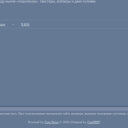
ходу нынче
«
поролонка», твистеры
,
воблеры и джиг-головки.
чати
•
В RSS
нговая лига. При использовании материалов сайта активная, видимая поисковым системам, 
)
Powered by
Cute News
© 2004
(Original by
CutePHP