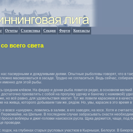
г
Отчеты
Статистика
Секция
Форум
Контакты
со всего света
 нас пасмурными и дождливыми днями. Опытные рыболовы говорят
,
что в та
ей сложно маскироваться в засаде. Трудно не согласиться. Ведь сейчас
,
собирая
ти именно для этой рыбы.
 средним клёвом. На фидер и донки рыба ловится редко
,
в основном мелкий
,
достаточно прихватить с собой на прогулку удочку и баночку с наживкой) уд
еже
,
но всё равно
,
для удовольствия хватит. Тут же ловили карасиков и в качес
ке на живца
,
которого добываем там же
,
рядом. Но
,
увы
,
карасик в это время в
о и вовсе
«
шнурки», ловились в заливе
,
в его заводях
,
на косе. Хотя и считает
а Первомайке
,
на Шильне. В последнем случае забрасывать снасти необходим
Я бросал воблеры и джиг-головки наискосок русла. Щука держится
,
чаще
,
под б
це проводки.
с лодок
,
на глубинах старых русловых участков в Кырныше
,
Белоусе. В Биюрг