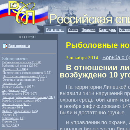
Главная
О лиге
Правила
Календарь
Рейтин
Новости:
Рыболовные нов
Все новости
Борьба с б
3 декабря 2014
-
Рубрики новостей:
Рыболовные новости (1368)
В отношении ли
Рыболовный спорт (2930)
Новости РСЛ (86)
возбуждено 10 у
Положения о соревнованиях (153)
Протоколы соревнований (129)
Отчеты о сревнованиях (211)
Рейтинги (54)
На территории Липецкой 
Вокруг рыбалки (1087)
За рубежом (715)
выявили 1413 нарушений пр
Новости сайта РСЛ (867)
Анонсы рыболовных журналов (207)
охраны среды обитания или 
Борьба с браконьерами (650)
Происшествия (698)
в ноябре зафиксировано 14
Экология (404)
Hi-tech для рыбалки (155)
были и достаточно грубые.
Катера (7)
Библиотека (11)
В управлении по охране
,
Туризм (3)
Видео (239)
и водных биоресурсов Липец