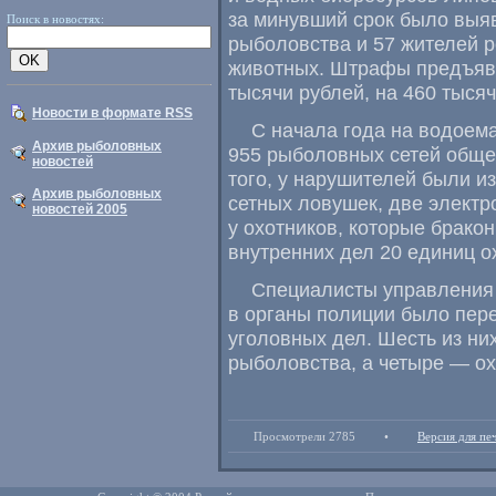
за минувший срок было выя
Поиск в новостях:
рыболовства и 57 жителей 
животных. Штрафы предъяв
тысячи рублей
,
на 460 тыся
Новости в формате RSS
С начала года на водоем
Архив рыболовных
955 рыболовных сетей обще
новостей
того
,
у нарушителей были из
Архив рыболовных
сетных ловушек
,
две электр
новостей 2005
у охотников
,
которые брако
внутренних дел 20 единиц о
Специалисты управления 
в органы полиции было пер
уголовных дел. Шесть из н
рыболовства
,
а четыре — ох
Просмотрели 2785
•
Версия для пе