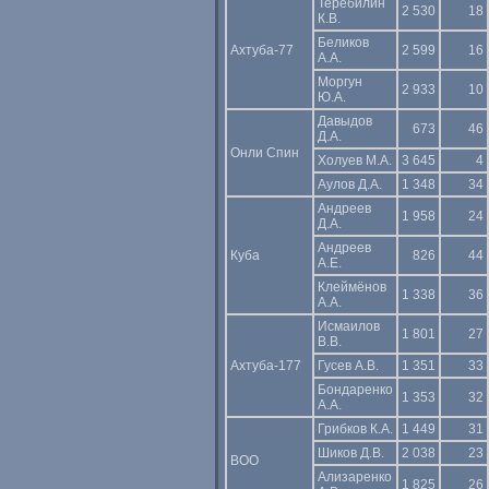
Теребилин
2 530
18
К.В.
Беликов
Ахтуба-77
2 599
16
А.А.
Моргун
2 933
10
Ю.А.
Давыдов
673
46
Д.А.
Онли Спин
Холуев М.А.
3 645
4
Аулов Д.А.
1 348
34
Андреев
1 958
24
Д.А.
Андреев
Куба
826
44
А.Е.
Клеймёнов
1 338
36
А.А.
Исмаилов
1 801
27
В.В.
Ахтуба-177
Гусев А.В.
1 351
33
Бондаренко
1 353
32
А.А.
Грибков К.А.
1 449
31
Шиков Д.В.
2 038
23
ВОО
Ализаренко
1 825
26