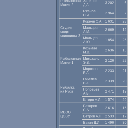
Рыболовная
Халилов
3 202
6
Магия-2
Д.А.
Ржанов
2 964
7
П.И.
Корнев О.А.
1 631
28
Студия
Мальцев
2 669
12
cпорт.
А.М.
cпиннинга-2
Мальцев
1 854
25
А.Ю.
Козьмин
2 636
13
М.В.
Рыболовная
Микожанс
2 126
22
Магия-1
Э.В.
Морозов
2 233
21
В.А.
Габелев
2 339
20
В.А.
Рыбалка
Поповцев
на Руси
2 471
19
А.В.
Штерн А.Л.
1 574
29
Базаров
2 616
15
С.А.
МВОО
ЦОВУ
Ветров А.Н.
2 533
17
Бакин Д.И.
1 496
30