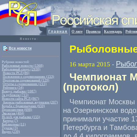
Главная
О лиге
Правила
Календарь
Рейтин
Новости:
Рыболовные 
Все новости
Рыбол
Рубрики новостей:
16 марта 2015
-
Рыболовные новости (1368)
Рыболовный спорт (2930)
Новости РСЛ (86)
Чемпионат М
Положения о соревнованиях (153)
Протоколы соревнований (129)
(протокол)
Отчеты о сревнованиях (211)
Рейтинги (54)
Вокруг рыбалки (1087)
За рубежом (715)
Новости сайта РСЛ (867)
Чемпионат Москвы 
Анонсы рыболовных журналов (207)
Борьба с браконьерами (650)
на Озернинском водо
Происшествия (698)
Экология (404)
принимали участие 1
Hi-tech для рыбалки (155)
Катера (7)
Библиотека (11)
Петербурга и Тамбова
Туризм (3)
Видео (239)
до 4.4 килограммов
,