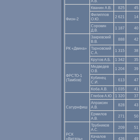
А.В.
Кванин А.В.
825
45
Филиппов
2 621
14
Фион-2
О.Ю.
Сорокин
1 187
40
Д.В.
Закревский
888
42
В.В.
РК «Двина»
Тарновский
1 315
38
С.А.
Крутов А.Б.
1 342
35
Медведев
1 204
39
О.В.
ФРСТО-1
Кубинец
(Тамбов)
613
47
С.И.
Коба А.В.
1 035
41
Глебов А.Ю.
1 320
37
Апраксин
828
43
Сатурнфиш
А.В.
Ермилов
271
50
А.В.
Трубников
209
51
А.С.
РСК
Качалов
«Витязь»
426
49