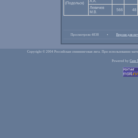
А.А.
(Подольск)
Левичев
566
48
М.В.
Просмотрели 4838
•
Версия для пе
Copyright © 2004 Российская спиннинговая лига. При использовании мате
Powered by
Cute