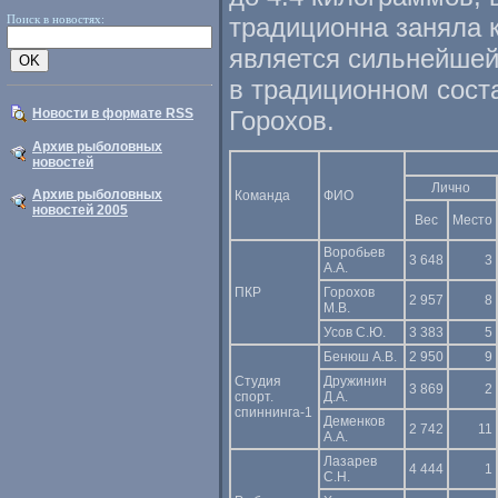
Поиск в новостях:
традиционна заняла 
является сильнейшей
в традиционном сост
Новости в формате RSS
Горохов.
Архив рыболовных
новостей
Лично
Архив рыболовных
Команда
ФИО
новостей 2005
Вес
Место
Воробьев
3 648
3
А.А.
ПКР
Горохов
2 957
8
М.В.
Усов С.Ю.
3 383
5
Бенюш А.В.
2 950
9
Студия
Дружинин
3 869
2
спорт.
Д.А.
спиннинга-1
Деменков
2 742
11
А.А.
Лазарев
4 444
1
С.Н.