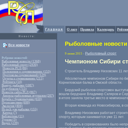
Главная
О лиге
Правила
Календарь
Рейтин
Новости:
Рыболовные новости 
Все новости
Рыболовный спорт
9 июня 2015
-
Рубрики новостей:
Чемпионом Сибири ст
Рыболовные новости (1368)
Рыболовный спорт (2930)
Новости РСЛ (86)
Строитель Владимир Низовских 11 ле
Положения о соревнованиях (153)
Протоколы соревнований (129)
Отчеты о сревнованиях (211)
Абсолютным чемпионом Сибири по бер
Рейтинги (54)
Корниловская балка в Омской области.
Вокруг рыбалки (1087)
За рубежом (715)
Бердский рыболов-спортсмен выступа
Новости сайта РСЛ (867)
вошли бердчане Владимир Скляров и Сер
Анонсы рыболовных журналов (207)
в итоге заняла третье место в чемпионате
Борьба с браконьерами (650)
Происшествия (698)
Вторая команда из Новосибирска
,
в с
Экология (404)
Hi-tech для рыбалки (155)
Катера (7)
Владимир Низовских работает строит
Библиотека (11)
спорту
,
которым занимается уже 11 лет.
Туризм (3)
Видео (239)
Победить в соревнованиях было непро