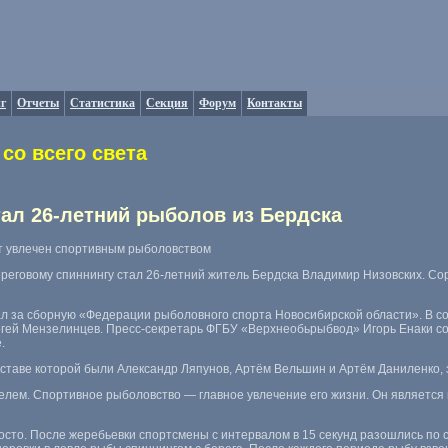
г
Отчеты
Статистика
Секция
Форум
Контакты
со всего света
ал 26-летний рыболов из Бердска
т увлечен спортивным рыболовством
еговому спиннингу стал 26-летний житель Бердска Владимир Низовских. Со
л за сборную
«
Федерации рыболовного спорта Новосибирской области». В с
гей Мензелинцев. Пресс-секретарь ФГБУ
«
Верхнеобьрыбвод» Игорь Енаки с
.
оставе которой были Александр Ляпунов
,
Артём Вельшин и Артём Даниленко
,
елем. Спортивное рыболовство — главное увлечение его жизни. Он является
сто. После жеребьевки спортсмены с интервалом в 15 секунд разошлись по с