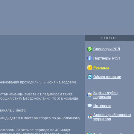
Cсылки:
Спонсоры РСЛ
Партнеры РСЛ
Реклама
Обмен линками
ревнования проходили 5−7 июня на водоеме
Карты глубин
остав команды вместе с Владимиром также
водоемов
ообщил сайту Бердск-онлайн
,
что эта команда
Интервью
заняла 8 место.
Анонсы рыболовных
 кандидатом в мастера спорта по рыболовному
журналов
екторам. За четыре периода по 40 минут