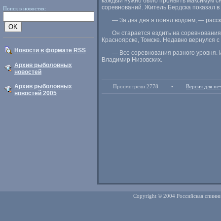
каждый нужно было проявить максимум сн
соревнований. Житель Бердска показал в 
Поиск в новостях:
— За два дня я понял водоем, — расс
Он старается ездить на соревнования 
Красноярске
,
Томске. Недавно вернулся с
Новости в формате RSS
— Все соревнования разного уровня. 
Владимир Низовских.
Архив рыболовных
новостей
Архив рыболовных
Просмотрели 2778
•
Версия для пе
новостей 2005
Copyright © 2004 Российская спинни