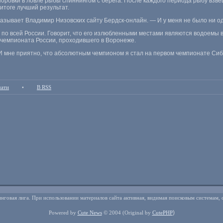
оровки в ловле рыбы спиннингом с берега. После каждого периода рыбу взв
итоге лучший результат.
казывает Владимир Низовских сайту Бердск-онлайн. — И у меня не было ни од
по всей России. Говорит
,
что его излюбленными местами являются водоемы в
 чемпионата России
,
проходившего в Воронеже.
И мне приятно
,
что абсолютным чемпионом я стал на первом чемпионате Сиби
чати
•
В RSS
нговая лига. При использовании материалов сайта активная, видимая поисковым системам, 
)
Powered by
Cute News
© 2004
(Original by
CutePHP