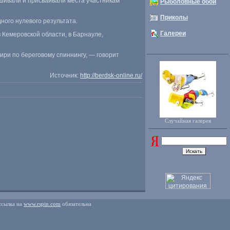
ешивали и присваивали места участникам
Рыболовные обои
Приколы
ного нулевого результата.
Галереи
 Кемеровской области
,
в Барнауле
,
ри по береговому спиннингу, — говорит
Источник:
http://berdsk-online.ru/
Случайная галерея
ссылка на
www.rspin.com
обязательна