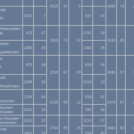
4315
37
6
1860
74
ндр
3031
7
637
43
ир
 Николаевич
др
475
47
1761
19
1835
73
22
3143
45
димир
1360
26
1382
26
адимирович
ав
870
39
628
44
й
2158
67
20
2946
57
лий
1288
28
2318
13
Михайлович
1105
34
918
41
ергеевич
3136
50
12
1474
87
Юрьевич
2031
16
556
46
еньевич
ан Юрьевич
1252
32
1124
37
иколаевич
2704
55
15
1683
82
слав
1452
23
559
45