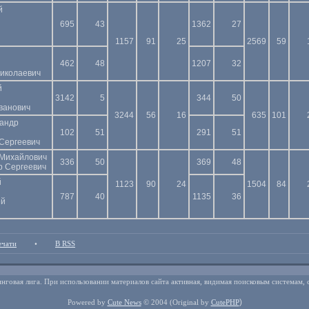
й
695
43
1362
27
1157
91
25
2569
59
462
48
1207
32
Николаевич
й
3142
5
344
50
ванович
3244
56
16
635
101
сандр
102
51
291
51
Сергеевич
Михайлович
336
50
369
48
р Сергеевич
й
1123
90
24
1504
84
787
40
1135
36
ей
ечати
•
В RSS
нговая лига. При использовании материалов сайта активная, видимая поисковым системам, 
)
Powered by
Cute News
© 2004
(Original by
CutePHP