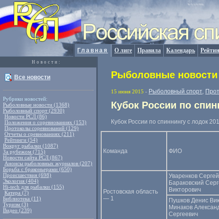
Главная
О лиге
Правила
Календарь
Рейтин
Новости:
Рыболовные новости 
Все новости
Рыболовный спорт
Прот
15 июня 2015
-
,
Рубрики новостей:
Кубок России по спин
Рыболовные новости (1368)
Рыболовный спорт (2930)
Новости РСЛ (86)
Кубок России по спиннингу с лодок 2
Положения о соревнованиях (153)
Протоколы соревнований (129)
Отчеты о сревнованиях (211)
Рейтинги (54)
Вокруг рыбалки (1087)
Команда
ФИО
За рубежом (715)
Новости сайта РСЛ (867)
Анонсы рыболовных журналов (207)
Борьба с браконьерами (650)
Происшествия (698)
Уваренков Сергей
Экология (404)
Бараковский Сер
Hi-tech для рыбалки (155)
Викторович
Ростовская область
Катера (7)
— 1
Библиотека (11)
Пушков Денис Ви
Туризм (3)
Минаков Алексан
Видео (239)
Сергеевич