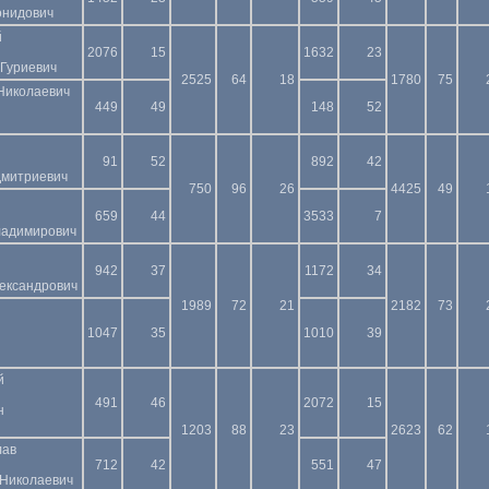
онидович
й
2076
15
1632
23
 Гуриевич
2525
64
18
1780
75
Николаевич
449
49
148
52
91
52
892
42
Дмитриевич
750
96
26
4425
49
659
44
3533
7
ладимирович
942
37
1172
34
лександрович
1989
72
21
2182
73
1047
35
1010
39
й
491
46
2072
15
н
1203
88
23
2623
62
лав
712
42
551
47
 Николаевич