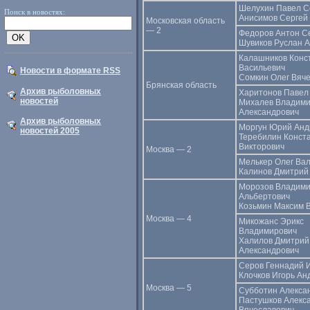
Шелухин Павел С
Поиск в новостях:
Анисимов Сергей
Московская область
— 2
Федоров Антон С
Шувиков Руслан 
Калашников Конс
Васильевич
Новости в формате RSS
Сомкин Олег Вяч
Брянская область
Архив рыболовных
Харитонов Павел
новостей
Михалев Владим
Александрович
Архив рыболовных
Моргун Юрий Анд
новостей 2005
Теребилин Конст
Викторович
Москва — 2
Мелькер Олег Ва
Калинов Дмитрий
Морозов Владим
Альбертович
Козьмин Максим 
Москва — 4
Микожанс Эрикс
Владимирович
Халилов Дмитрий
Александрович
Серов Геннадий 
Клочков Игорь Ан
Москва — 5
Субботин Алекса
Пастушков Алекс