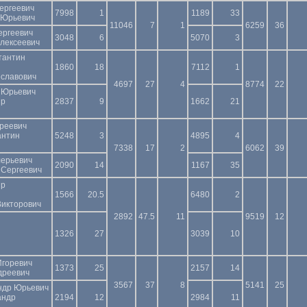
ергеевич
7998
1
1189
33
 Юрьевич
11046
7
1
6259
36
ергеевич
3048
6
5070
3
Алексеевич
тантин
1860
18
7112
1
еславович
4697
27
4
8774
22
 Юрьевич
ир
2837
9
1662
21
реевич
антин
5248
3
4895
4
7338
17
2
6062
39
лерьевич
2090
14
1167
35
 Сергеевич
ир
1566
20.5
6480
2
Викторович
2892
47.5
11
9519
12
1326
27
3039
10
Игоревич
1373
25
2157
14
дреевич
3567
37
8
5141
25
ндр Юрьевич
андр
2194
12
2984
11