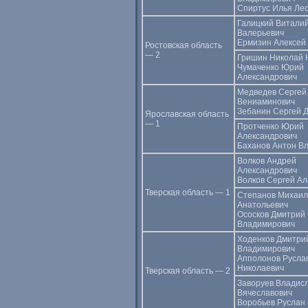
Спиртус Илья Ле
Галицкий Витали
Валерьевич
Ермизин Алексей
Ростовская область
— 2
Гришин Николай 
Чумаченко Юрий
Александрович
Медведев Сергей
Вениаминович
Зебанин Сергей 
Ярославская область
— 1
Протченко Юрий
Александрович
Баханов Антон В
Волков Андрей
Александрович
Волков Сергей А
Тверская область — 1
Степанов Михаил
Анатольевич
Ососков Дмитрий
Владимирович
Ходенков Дмитри
Владимирович
Апполонов Русла
Николаевич
Тверская область — 2
Заворуев Владис
Вячеславович
Воробьев Руслан