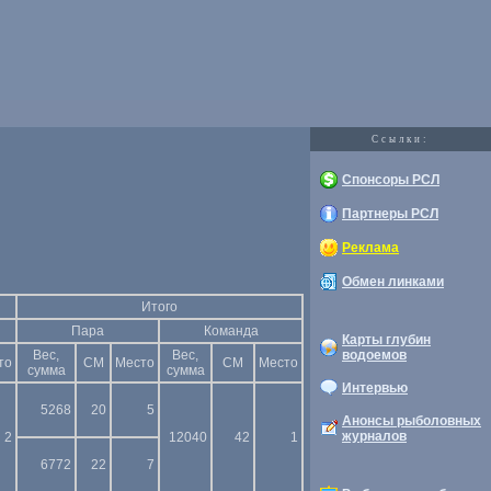
Cсылки:
Спонсоры РСЛ
Партнеры РСЛ
Реклама
Обмен линками
Итого
Пара
Команда
Карты глубин
Вес,
Вес,
водоемов
то
СМ
Место
CМ
Место
сумма
сумма
Интервью
5268
20
5
Анонсы рыболовных
журналов
2
12040
42
1
6772
22
7