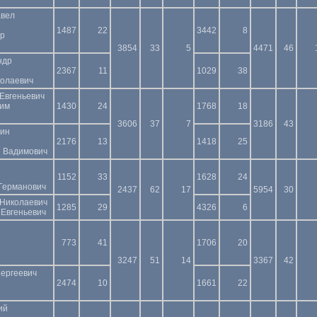
авел
1487
22
3442
8
др
3854
33
5
4471
46
ндр
2367
11
1029
38
колаевич
Евгеньевич
сим
1430
24
1768
18
3606
37
7
3186
43
тин
2176
13
1418
25
 Вадимович
1152
33
1628
24
Германович
2437
62
17
5954
30
 Николаевич
1285
29
4326
6
 Евгеньевич
773
41
1706
20
й
3247
51
14
3367
42
Сергеевич
2474
10
1661
22
ий