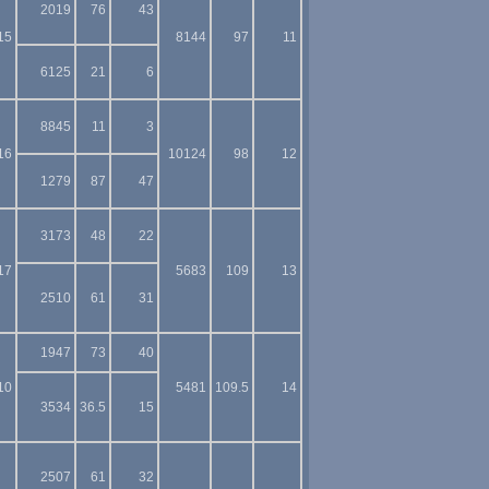
2019
76
43
15
8144
97
11
6125
21
6
8845
11
3
16
10124
98
12
1279
87
47
3173
48
22
17
5683
109
13
2510
61
31
1947
73
40
10
5481
109.5
14
3534
36.5
15
2507
61
32