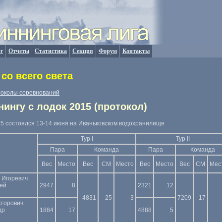
г
Отчеты
Статистика
Секция
Форум
Контакты
со всего света
околы соревнований
нингу с лодок 2015 (протокол)
015 состоялся 13-14 июня на Иваньковском водохранилище
Тур I
Тур II
Пара
Команда
Пара
Команда
Вес
Место
Вес
СМ
Место
Вес
Место
Вес
СМ
Мес
 Игоревич
гей
2947
8
2321
12
4831
25
3
7209
17
кторович
др
1884
17
4888
5