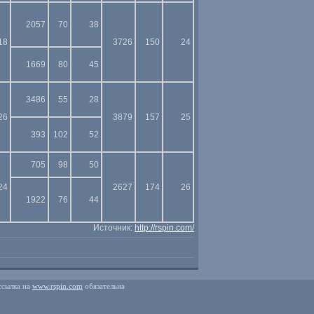
2057
70
38
18
3726
150
24
1669
80
45
3486
55
28
26
3879
157
25
393
102
52
705
98
50
24
2627
174
26
1922
76
44
Источник:
http://rspin.com/
ссылка на
www.rspin.com
обязательна