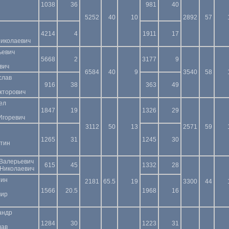
1038
36
981
40
5252
40
10
2892
57
4214
4
1911
17
Николаевич
ьевич
5668
2
3177
9
вич
6584
40
9
3540
58
слав
916
38
363
49
кторович
ел
1847
19
1326
29
Игоревич
3112
50
13
2571
59
1265
31
1245
30
нтин
 Валерьевич
615
45
1332
28
Николаевич
тин
2181
65.5
19
3300
44
1566
20.5
1968
16
мир
андр
1284
30
1223
31
лав