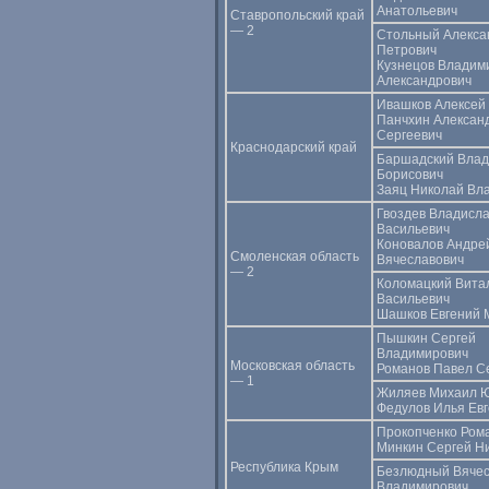
Анатольевич
Ставропольский край
— 2
Стольный Алекса
Петрович
Кузнецов Владим
Александрович
Ивашков Алексей
Панчхин Алексан
Сергеевич
Краснодарский край
Баршадский Вла
Борисович
Заяц Николай Вл
Гвоздев Владисл
Васильевич
Коновалов Андре
Смоленская область
Вячеславович
— 2
Коломацкий Вита
Васильевич
Шашков Евгений 
Пышкин Сергей
Владимирович
Московская область
Романов Павел С
— 1
Жиляев Михаил 
Федулов Илья Евг
Прокопченко Ром
Минкин Сергей Н
Республика Крым
Безлюдный Вяче
Владимирович