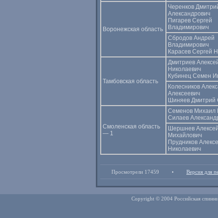
Черенков Дмитри
Александрович
Пигарев Сергей
Владимирович
Воронежская область
Сбродов Андрей
Владимирович
Карасев Сергей 
Дмитриев Алексе
Николаевич
Кубинец Семен И
Тамбовская область
Колесников Алек
Алексеевич
Шиняев Дмитрий 
Семенов Михаил 
Силаев Александ
Смоленская область
Шершнев Алексе
— 1
Михайлович
Прудников Алекс
Николаевич
Просмотрели 17459
•
Версия для п
Copyright © 2004 Российская спинни