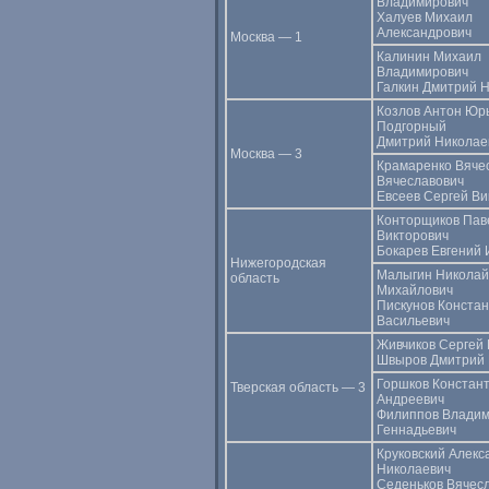
Владимирович
Халуев Михаил
Александрович
Москва — 1
Калинин Михаил
Владимирович
Галкин Дмитрий 
Козлов Антон Юр
Подгорный
Дмитрий Николае
Москва — 3
Крамаренко Вяче
Вячеславович
Евсеев Сергей Ви
Конторщиков Пав
Викторович
Бокарев Евгений 
Нижегородская
Малыгин Николай
область
Михайлович
Пискунов Конста
Васильевич
Живчиков Сергей
Швыров Дмитрий 
Горшков Констан
Тверская область — 3
Андреевич
Филиппов Влади
Геннадьевич
Круковский Алекс
Николаевич
Седеньков Вячес