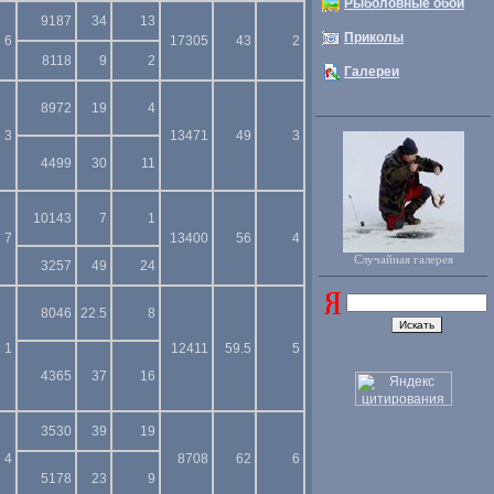
Рыболовные обои
9187
34
13
Приколы
6
17305
43
2
8118
9
2
Галереи
8972
19
4
3
13471
49
3
4499
30
11
10143
7
1
7
13400
56
4
Случайная галерея
3257
49
24
8046
22.5
8
1
12411
59.5
5
4365
37
16
3530
39
19
4
8708
62
6
5178
23
9