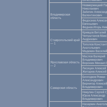
Вячеславович
Невмержицкий П
Николаевич
Забегин Алексан
Владимирская
Валентинович
область
Федосеев Алекса
Евгеньевич
Феднев Игорь Ни
Кривцов Виталий 
Чепуштанов Мак
Андреевич
Ставропольский край
— 1
Тополов Констан
Анатольевич
Мадюкин Василий
Маслов Валерий
Владимирович
Ярославская область
Воронин Михаил 
— 2
Лисицин Алексей
Житарев Алексей
Безгодков Роман
Александрович
Вернигор Алексе
Владимирович
Самарская область
Никулин Сергей 
Юров Александр
Владимирович
Назаркин Анатол