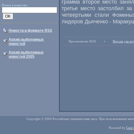
грамма второе место занял
Поиск в новостях:
третье место застолбил за
четвертыми стали Фоминых
лидеров Дьяченко - Маракуш
Новости в формате RSS
Архив рыболовных
Просмотрели 4926
•
Версия для пе
новостей
Архив рыболовных
новостей 2005
Copyright © 2004 Российская спиннинговая лига. При использовании мате
Powered by
Cute