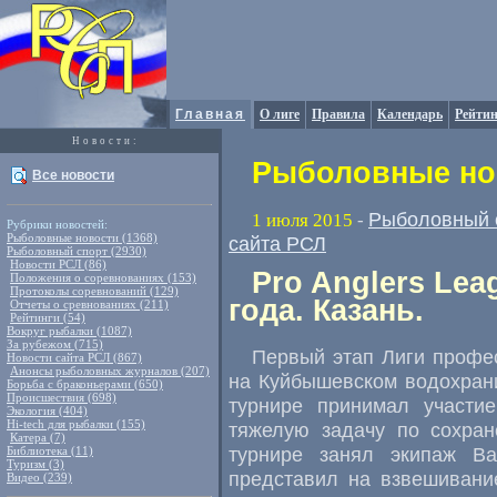
Главная
О лиге
Правила
Календарь
Рейтин
Новости:
Рыболовные нов
Все новости
Рыболовный 
1 июля 2015
-
Рубрики новостей:
Рыболовные новости (1368)
сайта РСЛ
Рыболовный спорт (2930)
Новости РСЛ (86)
Pro Anglers Lea
Положения о соревнованиях (153)
Протоколы соревнований (129)
года. Казань.
Отчеты о сревнованиях (211)
Рейтинги (54)
Вокруг рыбалки (1087)
За рубежом (715)
Первый этап Лиги профе
Новости сайта РСЛ (867)
Анонсы рыболовных журналов (207)
на Куйбышевском водохран
Борьба с браконьерами (650)
Происшествия (698)
турнире принимал участи
Экология (404)
Hi-tech для рыбалки (155)
тяжелую задачу по сохра
Катера (7)
турнире занял экипаж В
Библиотека (11)
Туризм (3)
представил на взвешивани
Видео (239)