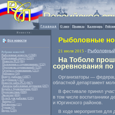
Главная
О лиге
Правила
Календарь
Рейтин
Новости:
Рыболовные нов
Все новости
Рыболовный
21 июля 2015
-
Рубрики новостей:
Рыболовные новости (1368)
На Тоболе про
Рыболовный спорт (2930)
Новости РСЛ (86)
соревнования по
Положения о соревнованиях (153)
Протоколы соревнований (129)
Отчеты о сревнованиях (211)
Рейтинги (54)
Организаторы — федерац
Вокруг рыбалки (1087)
За рубежом (715)
областной департамент мол
Новости сайта РСЛ (867)
Анонсы рыболовных журналов (207)
Борьба с браконьерами (650)
В фестивале принял участ
Происшествия (698)
Экология (404)
в том числе воспитанники д
Hi-tech для рыбалки (155)
Катера (7)
и Юргинского районов.
Библиотека (11)
Туризм (3)
В ходе мероприятия для 
Видео (239)