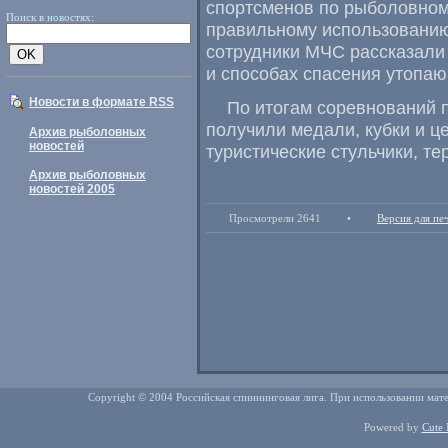
спортсменов по рыболовном
Поиск в новостях:
правильному использованию
сотрудники МЧС рассказали
и способах спасения утопаю
Новости в формате RSS
По итогам соревнований 
получили медали
,
кубки и ц
Архив рыболовных
новостей
туристические стульчики
,
те
Архив рыболовных
новостей 2005
Просмотрели 2641
•
Версия для пе
Copyright © 2004 Российская спиннинговая лига. При использовании мате
Powered by
Cute