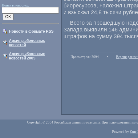
биоресурсов
,
наложил штраф
Поиск в новостях:
и взыскал 24,8 тысячи рубле
Всего за прошедшую нед
Запада выявили 146 админ
Новости в формате RSS
штрафов на сумму 394 тысяч
Архив рыболовных
новостей
Архив рыболовных
Просмотрели 2994
•
Версия для пе
новостей 2005
Copyright © 2004 Российская спиннинговая лига. При использовании мате
Powered by
Cute