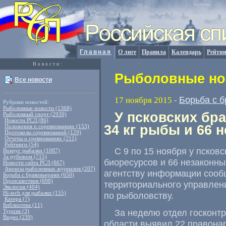
Главная
О лиге
Правила
Календарь
Рейтин
Новости:
Рыболовные нов
Все новости
Борьба с 
17 ноября 2015
-
Рубрики новостей:
Рыболовные новости (1368)
У псковских бр
Рыболовный спорт (2930)
Новости РСЛ (86)
34 кг рыбы и 66 
Положения о соревнованиях (153)
Протоколы соревнований (129)
Отчеты о сревнованиях (211)
Рейтинги (54)
С 9 по 15 ноября у псков
Вокруг рыбалки (1087)
За рубежом (715)
биоресурсов и 66 незаконны
Новости сайта РСЛ (867)
Анонсы рыболовных журналов (207)
агентству информации сооб
Борьба с браконьерами (650)
Происшествия (698)
территориального управлен
Экология (404)
Hi-tech для рыбалки (155)
по рыболовству.
Катера (7)
Библиотека (11)
За неделю отдел госконт
Туризм (3)
Видео (239)
области выявил 22 правона