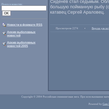
Сиденёв стал седьмым. Обл
Поиск в новостях:
большую пойманную рыбу
(
катавец Сергей Араловец.
Новости в формате RSS
Просмотрели 2274
•
Версия для пе
Архив рыболовных
новостей
Архив рыболовных
новостей 2005
Copyright © 2004 Российская спиннинговая лига. При использовании мате
Powered by
Cute