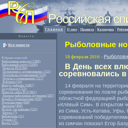
Главная
О лиге
Правила
Календарь
Рейтин
Новости:
Рыболовные нов
Все новости
Рыболовн
18 февраля 2016
-
Рубрики новостей:
Рыболовные новости (1368)
В День всех в
Рыболовный спорт (2930)
Новости РСЛ (86)
соревновались в
Положения о соревнованиях (153)
Протоколы соревнований (129)
Отчеты о сревнованиях (211)
Рейтинги (54)
14 февраля на территори
Вокруг рыбалки (1087)
За рубежом (715)
соревнования по ловле рыб
Новости сайта РСЛ (867)
Анонсы рыболовных журналов (207)
областной федерацией рыбо
Борьба с браконьерами (650)
Происшествия (698)
«
Клёвый Сим». В открытом ч
Экология (404)
Hi-tech для рыбалки (155)
из Сима
,
Усть-Катава
,
Уфы
,
Катера (7)
соревнований победителями
Библиотека (11)
Туризм (3)
из симчан показал Егор Баз
Видео (239)