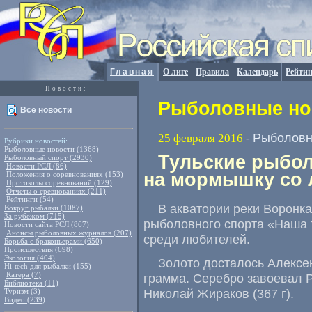
Главная
О лиге
Правила
Календарь
Рейтин
Новости:
Рыболовные нов
Все новости
Рыболовн
25 февраля 2016
-
Рубрики новостей:
Рыболовные новости (1368)
Тульские рыбол
Рыболовный спорт (2930)
Новости РСЛ (86)
на мормышку со 
Положения о соревнованиях (153)
Протоколы соревнований (129)
Отчеты о сревнованиях (211)
Рейтинги (54)
В акватории реки Воронк
Вокруг рыбалки (1087)
За рубежом (715)
рыболовного спорта
«
Наша 
Новости сайта РСЛ (867)
Анонсы рыболовных журналов (207)
среди любителей.
Борьба с браконьерами (650)
Происшествия (698)
Экология (404)
Золото досталось Алексе
Hi-tech для рыбалки (155)
Катера (7)
грамма. Серебро завоевал 
Библиотека (11)
Николай Жираков
(
367 г).
Туризм (3)
Видео (239)