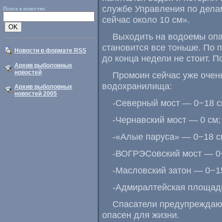
службе Управления по дела
Поиск в новостях:
сейчас около 10 см».
Выходить на водоемы опа
становится все тоньше. По 
Новости в формате RSS
до конца недели не стоит. 
Архив рыболовных
новостей
Промоин сейчас уже очень
водохранилища:
Архив рыболовных
новостей 2005
-Северный мост — 0−18 с
-Чернавский мост — 0 см;
-«Алые паруса» — 0−18 с
-ВОГРЭСовский мост — 0
-Масловский затон — 0−1
-Адмиралтейская площадь
Спасатели предупреждаю
опасен для жизни.