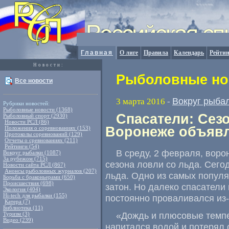
Главная
О лиге
Правила
Календарь
Рейтин
Новости:
Рыболовные нов
Все новости
Вокруг рыба
3 марта 2016
-
Рубрики новостей:
Рыболовные новости (1368)
Спасатели: Сез
Рыболовный спорт (2930)
Новости РСЛ (86)
Воронеже объяв
Положения о соревнованиях (153)
Протоколы соревнований (129)
Отчеты о сревнованиях (211)
Рейтинги (54)
В среду
,
2 февраля
,
воро
Вокруг рыбалки (1087)
За рубежом (715)
сезона ловли со льда. Сего
Новости сайта РСЛ (867)
Анонсы рыболовных журналов (207)
льда. Одно из самых попул
Борьба с браконьерами (650)
Происшествия (698)
затон. Но далеко спасатели
Экология (404)
Hi-tech для рыбалки (155)
постоянно проваливался из-
Катера (7)
Библиотека (11)
«Дождь и плюсовые темпе
Туризм (3)
Видео (239)
напитался водой и потерял 