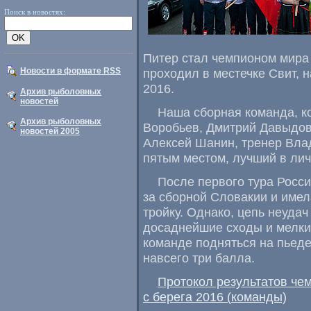
Поиск в новостях:
Питер стал чемпионом мира 
Новости в формате RSS
проходил в местечке Свит
,
н
2016.
Архив рыболовных
новостей
Наша сборная команда
,
к
Архив рыболовных
Воробьев
,
Дмитрий Давыдо
новостей 2005
Алексей Шанин
,
тренер Вла
пятым местом
,
лучший в лич
После первого тура Росс
за сборной Словакии и име
тройку. Однако
,
цепь неудач
досаднейшие сходы и мелки
команде подняться на пьеде
навсего три балла.
Протокол результатов че
с берега 2016
(
команды)