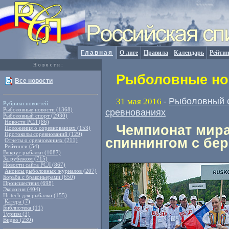
Главная
О лиге
Правила
Календарь
Рейтин
Новости:
Рыболовные нов
Все новости
Рыболовный 
31 мая 2016
-
Рубрики новостей:
Рыболовные новости (1368)
сревнованиях
Рыболовный спорт (2930)
Новости РСЛ (86)
Чемпионат мир
Положения о соревнованиях (153)
Протоколы соревнований (129)
спиннингом с бер
Отчеты о сревнованиях (211)
Рейтинги (54)
Вокруг рыбалки (1087)
За рубежом (715)
Новости сайта РСЛ (867)
Анонсы рыболовных журналов (207)
Борьба с браконьерами (650)
Происшествия (698)
Экология (404)
Hi-tech для рыбалки (155)
Катера (7)
Библиотека (11)
Туризм (3)
Видео (239)