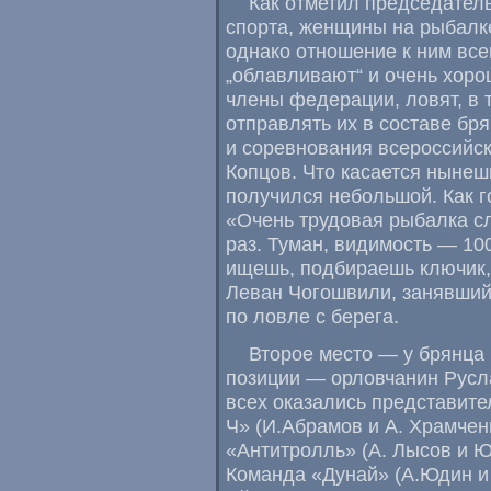
Как отметил председател
спорта
,
женщины на рыбалк
однако отношение к ним вс
„облавливают“ и очень хор
члены федерации
,
ловят
,
в 
отправлять их в составе бр
и соревнования всероссийс
Копцов. Что касается ныне
получился небольшой. Как 
«Очень трудовая рыбалка с
раз. Туман
,
видимость — 10
ищешь
,
подбираешь ключик
,
Леван Чогошвили
,
занявший
по ловле с берега.
Второе место — у брянца 
позиции — орловчанин Русл
всех оказались представите
Ч»
(
И.Абрамов и А. Храмчен
«Антитролль»
(
А. Лысов и Ю
Команда
«
Дунай»
(
А.Юдин и 