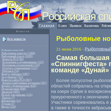
Главная
О лиге
Правила
Календарь
Рейтин
Новости:
Рыболовные нов
Все новости
Рыболовный
21 июня 2016
-
Рубрики новостей:
Рыболовные новости (1368)
Самая большая
Рыболовный спорт (2930)
Новости РСЛ (86)
«Спиннигфеста» 
Положения о соревнованиях (153)
Протоколы соревнований (129)
Отчеты о сревнованиях (211)
команде «Дунай»
Рейтинги (54)
Вокруг рыбалки (1087)
За рубежом (715)
Более полусотни рыболо
Новости сайта РСЛ (867)
Анонсы рыболовных журналов (207)
областей собралась на отк
Борьба с браконьерами (650)
Происшествия (698)
на озере Орлик в воскресен
Экология (404)
Hi-tech для рыбалки (155)
приуроченного к окончанию 
Катера (7)
Библиотека (11)
Участники соревновались в 
Туризм (3)
Видео (239)
а также в точности забрасы