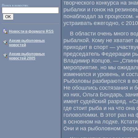
творческого конкурса на зн
Поиск в новостях:
рыбалки и гонок на резинов
понаблюдал за процессом. 
устраивать ежегодно
,
с 2010
Новости в формате RSS
В области очень много в
рыбалкой. Кому не хватает 
Архив рыболовных
новостей
приходит в спорт — участву
председатель Федерации ры
Архив рыболовных
новостей 2005
Владимир Копцов. — „Спин
мероприятие
,
но мы ожидали
изменился и уровень
,
и сос
Рыболовы разбираются в в
Не обошлись состязания и б
из них
,
Ольга Бондарь
,
зани
имеет судейский разряд. «С
где стоит рыба и на что она
головоломки. В этот раз на
в основном на лодке. Кстати
Они и на рыболовном форум