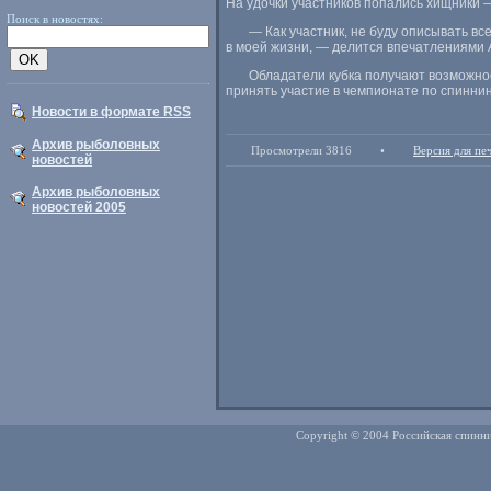
На удочки участников попались хищники 
Поиск в новостях:
— Как участник
,
не буду описывать вс
в моей жизни, — делится впечатлениями 
Обладатели кубка получают возможнос
принять участие в чемпионате по спиннинг
Новости в формате RSS
Архив рыболовных
Просмотрели 3816
•
Версия для пе
новостей
Архив рыболовных
новостей 2005
Copyright © 2004 Российская спинни