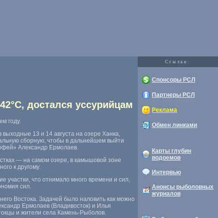
Cсылки:
Спонсоры РСЛ
Партнеры РСЛ
42°C, достался уссурийцам
Реклама
м году.
Обмен линками
 выходные 13 и 14 августа на озере Ханка
,
нальную сборную
,
чтобы в дальнейшем выйти
офей» Александр Ермолаев.
Карты глубин
водоемов
стках — на самом озере
,
в камышовой зоне
ого к другому.
Интервью
ие участки
,
что отнимало много времени и сил
,
ономия сил.
Анонсы рыболовных
журналов
него Востока. Задачей было наловить как можно
лександр Ермолаев
(
Владивосток) и Илья
токцы и жители села Камень-Рыболов.