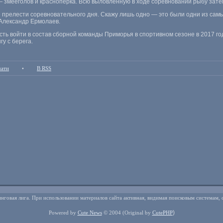
— змееголов и красноперка. Всю выловленную в ходе соревнований рыбу зате
е прелести соревновательного дня. Скажу лишь одно — это были одни из са
Александр Ермолаев.
ть войти в состав сборной команды Приморья в спортивном сезоне в 2017 год
у с берега.
чати
•
В RSS
нговая лига. При использовании материалов сайта активная, видимая поисковым системам, 
)
Powered by
Cute News
© 2004
(Original by
CutePHP