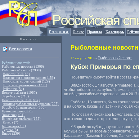
Главная
О лиге
Правила
Календарь
Рейтин
Новости:
Рыболовные новости 
Все новости
Рыболовный спорт
17 августа 2016
-
Рубрики новостей:
Кубок Приморья по с
Рыболовные новости (1368)
Рыболовный спорт (2930)
Новости РСЛ (86)
Победители смогут войти в состав кр
Положения о соревнованиях (153)
Протоколы соревнований (129)
Отчеты о сревнованиях (211)
Владивосток
,
17 августа
,
PrimaMedia. 
Рейтинги (54)
чтобы побороться за кубок Приморья в л
Вокруг рыбалки (1087)
на общероссийские соревнования в 2017 
За рубежом (715)
Новости сайта РСЛ (867)
Суббота
,
13 августа
,
была тренировочн
Анонсы рыболовных журналов (207)
и на болоте. Каждый участник и любая ко
Борьба с браконьерами (650)
Происшествия (698)
По словам Александра Ермолаева
,
сл
Экология (404)
Hi-tech для рыбалки (155)
а это сложно делать при температуре
,
ко
Катера (7)
Библиотека (11)
К борьбе за кубок допускались как лю
Туризм (3)
больше рыбы за восемь соревновательны
Видео (239)
Каравайкин
(
Камень-Рыболов
,
Ханкайский