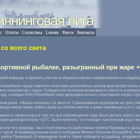
г
Отчеты
Статистика
Секция
Форум
Контакты
со всего света
портивной рыбалке, разыгранный при жаре +
аевой команды и принять участие в общероссийских соревнованиях в следующе
Сильнейшие представители спортивно-рыболовных клубов края встретились в
овле спиннингом с лодок. Победители получили возможность попасть в регио
году
,
сообщил РИА PrimaMedia член дальневосточного спортивного клуба
«
Тр
ым днем. «Жара» началась 14 августа. Соревнования проходили на трех уча
манда имели право ловить рыбу на любом участке и даже перемещаться от одн
ожность заключалась в том
,
что все перемещения надо было делать через сух
торая днем достигала +42°C. Было понятно
,
что победит тактический ход и эк
бители без разряда
,
так и спортсмены из рыболовных клубов Приморья и Даль
х часов. В индивидуальном зачете победили Михаил Насонов
(
Уссурийск), А
 район Приморья). В командном зачете также победили уссурийцы
,
владивос