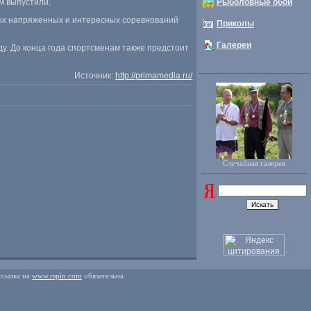
м выпустили.
Рыболовные обои
мых напряженных и интересных соревнований
Приколы
Галереи
у. До конца года спортсменам также предстоит
Источник:
http://primamedia.ru/
Случайная галерея
ссылка на
www.rspin.com
обязательна