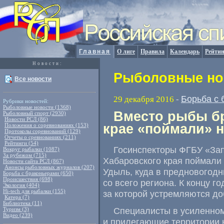
Главная
О лиге
Правила
Календарь
Рейтин
Новости:
Рыболовные нов
Все новости
Борьба с 
29 декабря 2016
-
Рубрики новостей:
Рыболовные новости (1368)
Вместо рыбы б
Рыболовный спорт (2930)
Новости РСЛ (86)
крае «поймали» 
Положения о соревнованиях (153)
Протоколы соревнований (129)
Отчеты о сревнованиях (211)
Рейтинги (54)
Госинспекторы ФГБУ
«
За
Вокруг рыбалки (1087)
За рубежом (715)
Хабаровского края поймали
Новости сайта РСЛ (867)
Анонсы рыболовных журналов (207)
Удыль
,
куда в предновогод
Борьба с браконьерами (650)
Происшествия (698)
со всего региона. К концу г
Экология (404)
Hi-tech для рыбалки (155)
за которой устремляются до
Катера (7)
Библиотека (11)
Специалисты в усиленном
Туризм (3)
Видео (239)
и прилегающие территории 