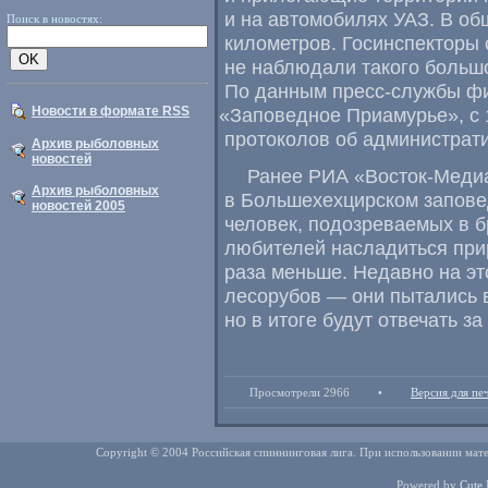
и на автомобилях УАЗ. В о
Поиск в новостях:
километров. Госинспекторы
не наблюдали такого больш
По данным пресс-службы ф
Новости в формате RSS
«
Заповедное Приамурье», с 
протоколов об администрат
Архив рыболовных
новостей
Ранее РИА
«
Восток-Меди
Архив рыболовных
в Большехехцирском запове
новостей 2005
человек
,
подозреваемых в б
любителей насладиться прир
раза меньше. Недавно на эт
лесорубов — они пытались 
но в итоге будут отвечать за
Просмотрели 2966
•
Версия для пе
Copyright © 2004 Российская спиннинговая лига. При использовании мате
Powered by
Cute