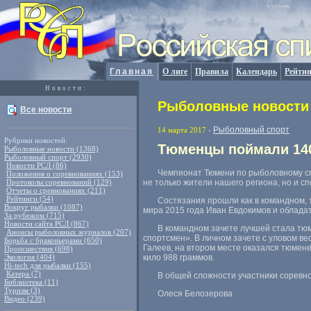
Главная
О лиге
Правила
Календарь
Рейтин
Новости:
Рыболовные новости 
Все новости
Рыболовный спорт
14 марта 2017
-
Рубрики новостей:
Тюменцы поймали 140
Рыболовные новости (1368)
Рыболовный спорт (2930)
Новости РСЛ (86)
Чемпионат Тюмени по рыболовному сп
Положения о соревнованиях (153)
Протоколы соревнований (129)
не только жители нашего региона
,
но и с
Отчеты о сревнованиях (211)
Рейтинги (54)
Состязания прошли как в командном
,
Вокруг рыбалки (1087)
мира 2015 года Иван Евдокимов и облада
За рубежом (715)
Новости сайта РСЛ (867)
В командном зачете лучшей стала тю
Анонсы рыболовных журналов (207)
спортсмен». В личном зачете с уловом в
Борьба с браконьерами (650)
Галеев
,
на втором месте оказался тюмен
Происшествия (698)
Экология (404)
кило 988 граммов.
Hi-tech для рыбалки (155)
Катера (7)
В общей сложности участники соревн
Библиотека (11)
Туризм (3)
Олеся Белозерова
Видео (239)