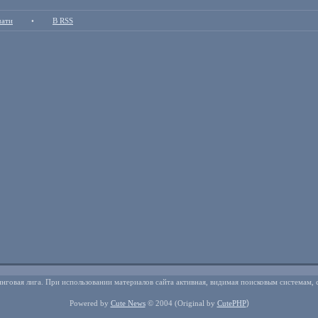
чати
•
В RSS
нговая лига. При использовании материалов сайта активная, видимая поисковым системам, 
)
Powered by
Cute News
© 2004
(Original by
CutePHP