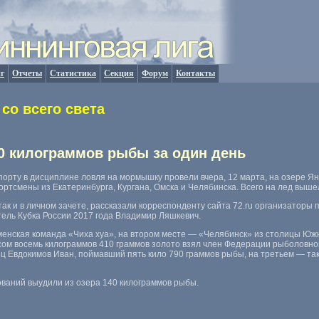
г
Отчеты
Статистика
Секция
Форум
Контакты
со всего света
 килограммов рыбы за один день
орту в дисциплине ловля на мормышку провели вчера
,
12 марта
,
на озере Ян
портсмены из Екатеринбурга
,
Кургана
,
Омска и Челябинска. Всего на лед выше
так и в личном зачете
,
рассказали корреспонденту сайта 72.ru организаторы 
тель Кубка России 2017 года Владимир Ляшкевич.
менская команда
«
Чиха хуа», на втором месте — «Челябинск» из столицы Юж
есом восемь килограммов 410 граммов золото взял член Федерации рыболовн
ец Евдокимов Иван
,
поймавший пять кило 790 граммов рыбы
,
на третьем — та
ований выудили из озера 140 килограммов рыбы.