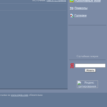
Источник:
http://72.ru/text/
Рыболовные обои
Приколы
Галереи
Случайная галерея
ссылка на
www.rspin.com
обязательна