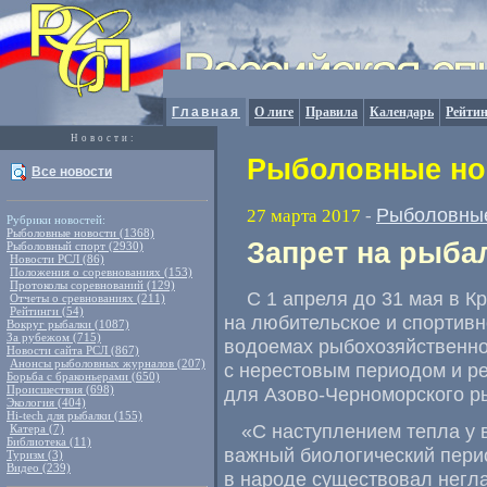
Главная
О лиге
Правила
Календарь
Рейтин
Новости:
Рыболовные нов
Все новости
Рыболовные
27 марта 2017
-
Рубрики новостей:
Рыболовные новости (1368)
Запрет на рыба
Рыболовный спорт (2930)
Новости РСЛ (86)
Положения о соревнованиях (153)
Протоколы соревнований (129)
С 1 апреля до 31 мая в К
Отчеты о сревнованиях (211)
Рейтинги (54)
на любительское и спортивн
Вокруг рыбалки (1087)
За рубежом (715)
водоемах рыбохозяйственно
Новости сайта РСЛ (867)
Анонсы рыболовных журналов (207)
с нерестовым периодом и р
Борьба с браконьерами (650)
Происшествия (698)
для Азово-Черноморского р
Экология (404)
Hi-tech для рыбалки (155)
«
С наступлением тепла у 
Катера (7)
Библиотека (11)
важный биологический пери
Туризм (3)
Видео (239)
в народе существовал негла