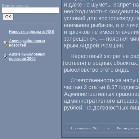
и даже не шуметь. Запрет н
Поиск в новостях:
необходимостью создания н
условий для воспроизводст
внимание рыбаков
,
в отличи
и крючков не имеет значения
Новости в формате RSS
запрещено», — пояснил мини
Архив рыболовных
Крым Андрей Рюмшин.
новостей
Архив рыболовных
Нерестовый запрет не ра
новостей 2005
(
мотыля) в водных объектах
,
рыболовство этого вида.
Ответственность за нару
частью 2 статьи 8.37 Кодек
Административных правонар
административного штрафа: 
рублей
,
на должностных лиц 
Просмотрели 2670
•
Версия для пе