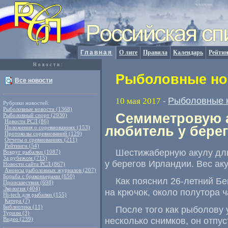
Главная
О лиге
Правила
Календарь
Рейтин
Новости:
Рыболовные нов
Все новости
Рыболовные 
10 мая 2017
-
Рубрики новостей:
Рыболовные новости (1368)
Семиметровую 
Рыболовный спорт (2930)
Новости РСЛ (86)
любитель у бере
Положения о соревнованиях (153)
Протоколы соревнований (129)
Отчеты о сревнованиях (211)
Рейтинги (54)
Шестижаберную акулу дл
Вокруг рыбалки (1087)
За рубежом (715)
у берегов Ирландии. Вес аку
Новости сайта РСЛ (867)
Анонсы рыболовных журналов (207)
Борьба с браконьерами (650)
Как пояснил 26-летний Б
Происшествия (698)
Экология (404)
на крючок
,
около полутора ч
Hi-tech для рыбалки (155)
Катера (7)
Библиотека (11)
После того как рыболову 
Туризм (3)
несколько снимков
,
он отпус
Видео (239)