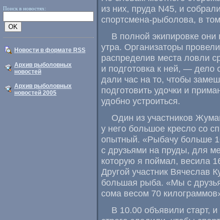
из них
,
пруда N45
,
и собрал
Поиск в новостях:
спортсмена-рыболова
,
в том
В полной экипировке они 
утра. Организаторы провели
Новости в формате RSS
распределив места ловли с
Архив рыболовных
и подготовка к ней, — дело
новостей
дали час на то
,
чтобы замеш
Архив рыболовных
подготовить удочки и прима
новостей 2005
удобно устроиться.
Один из участников Жума
у него большое кресло со с
опытный. «Рыбачу больше 10
с друзьями на пруды
,
для ме
которую я поймал
,
весила 1
Другой участник Вячеслав К
большая рыба. «Мы с друзья
сома весом 70 килограммов
В 10.00 объявили старт
,
и