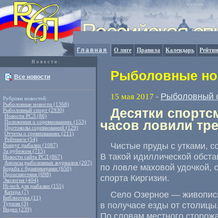
Главная
О лиге
Правила
Календарь
Рейтин
Новости:
Рыболовные нов
Все новости
Рыболовный 
15 мая 2017
-
Рубрики новостей:
Рыболовные новости (1368)
Десятки спортс
Рыболовный спорт (2930)
Новости РСЛ (86)
часов ловили тр
Положения о соревнованиях (153)
Протоколы соревнований (129)
Отчеты о сревнованиях (211)
Рейтинги (54)
Чистые пруды с утками
,
с
Вокруг рыбалки (1087)
За рубежом (715)
В такой идиллической обст
Новости сайта РСЛ (867)
Анонсы рыболовных журналов (207)
по ловле маховой удочкой
,
Борьба с браконьерами (650)
Происшествия (698)
спорта Киргизии.
Экология (404)
Hi-tech для рыбалки (155)
Катера (7)
Село Озерное — живопис
Библиотека (11)
в получасе езды от столицы.
Туризм (3)
Видео (239)
По словам местного сторож