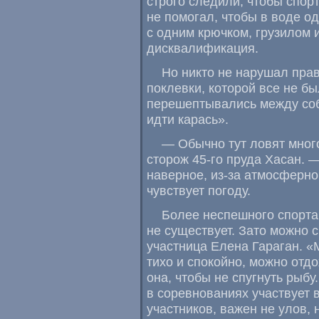
строго следили
,
чтобы спор
не помогал
,
чтобы в воде о
с одним крючком
,
грузилом 
дисквалификация.
Но никто не нарушал пра
поклевки
,
которой все не бы
перешептывались между соб
идти карась».
— Обычно тут ловят мног
сторож 45-го пруда Хасан. 
наверное
,
из-за атмосферно
чувствует погоду.
Более неспешного спорта
не существует. Зато можно 
участница Елена Гараган. «
тихо и спокойно
,
можно отдо
она
,
чтобы не спугнуть рыбу.
в соревнованиях участвует 
участников
,
важен не улов
,