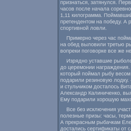
признаться
,
затянулся. Пер
часов после начала соревно
1,11 килограмма. Поймавши
претендентом на победу. А 
спортивной ловли.
Примерно через час пойм
на обед выловили третью р
вопреки поговорке все же н
Изрядно уставшие рыболо
до церемонии награждения.
который поймал рыбу весом 
подарили резиновую лодку.
и стульчиком досталось Вит
Александр Калиниченко
,
вы
Ему подарили хорошую махо
Все без исключения учас
полезные призы: часы
,
терм
А прекрасным рыбачкам Еле
достались сертификаты от с