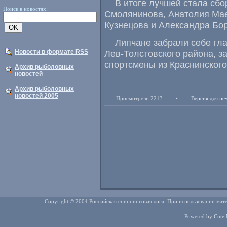
В итоге лучшей стала сбо
Поиск в новостях:
Смолянинова
,
Анатолия Ма
Кузнецова и Александра Бор
Липчане забрали себе гл
Новости в формате RSS
Лев-Толстовского района
,
з
спортсмены из Краснинского
Архив рыболовных
новостей
Архив рыболовных
новостей 2005
Просмотрели 2213
•
Версия для пе
Copyright © 2004 Российская спиннинговая лига. При использовании мате
Powered by
Cute