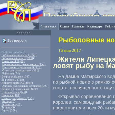
Главная
О лиге
Правила
Календарь
Рейтин
Новости:
Рыболовные нов
Все новости
16 мая 2017
-
Рубрики новостей:
Рыболовные новости (1368)
Жители Липецка
Рыболовный спорт (2930)
Новости РСЛ (86)
ловят рыбу на М
Положения о соревнованиях (153)
Протоколы соревнований (129)
Отчеты о сревнованиях (211)
Рейтинги (54)
На дамбе Матырского во
Вокруг рыбалки (1087)
За рубежом (715)
по рыбной ловле в рамках 
Новости сайта РСЛ (867)
Анонсы рыболовных журналов (207)
спорта
,
посвященного году э
Борьба с браконьерами (650)
Происшествия (698)
Экология (404)
Открывал соревнования г
Hi-tech для рыбалки (155)
Королев
,
сам заядлый рыба
Катера (7)
Библиотека (11)
представители всех 20-ти м
Туризм (3)
Видео (239)