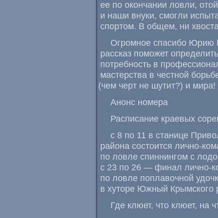
ее по окончании ловли
,
отой
и наши внуки
,
смогли испыт
спортом. В общем
,
ни хвост
Огромное спасибо Юрию 
рассказ поможет определит
потребность в профессиона
мастерства в честной борь
(
чем черт не шутит?) и мира!
Анонс номера
Расписание краевых соре
с 8 по 11 в станице Прив
района состоится лично-ко
по ловле спиннингом с лодо
с 23 по 26 — финал лично-к
по ловле поплавочной удоч
в хуторе Южный Крымского р
Где клюет
,
что клюет
,
на ч