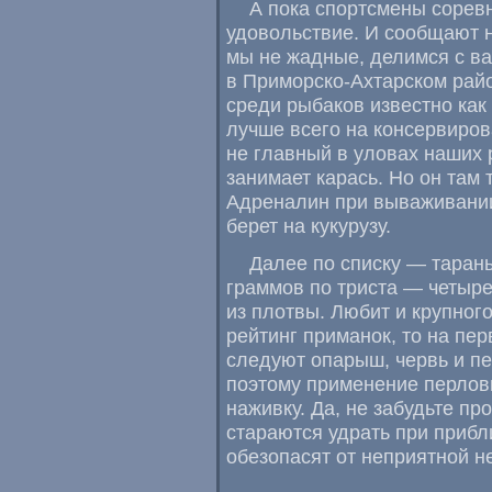
А пока спортсмены сорев
удовольствие. И сообщают 
мы не жадные
,
делимся с ва
в Приморско-Ахтарском рай
среди рыбаков известно как
лучше всего на консервирова
не главный в уловах наших 
занимает карась. Но он там
Адреналин при вываживании
берет на кукурузу.
Далее по списку — тарань 
граммов по триста — четыр
из плотвы. Любит и крупног
рейтинг приманок
,
то на пер
следуют опарыш
,
червь и п
поэтому применение перлов
наживку. Да
,
не забудьте про
стараются удрать при приб
обезопасят от неприятной н