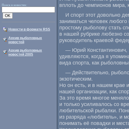
вплоть до чемпионов мира
,
Поиск в новостях:
И спорт этот довольно д
заниматься человек любого 
простому рыболову стать сп
Новости в формате RSS
в нашей рубрике любезно с
Архив рыболовных
руководитель краевой феде
новостей
— Юрий Константинович
,
Архив рыболовных
новостей 2005
удивляются
,
когда я упомин
вида спорта
,
как рыболовны
— Действительно
,
рыболо
экзотическим.
Но он есть
,
и в нашем крае 
нашей организации
,
как спо
За это время многое меняло
и только усиливалось со в
любительской рыбалки. Пон
из разряда
«
любитель», и мо
понимать её повадки и мест