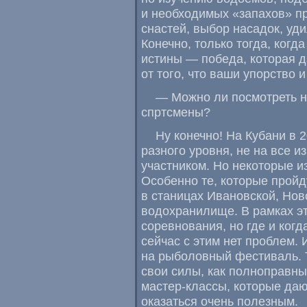
и необходимых
«
запахов» п
снастей
,
выбор насадок
,
уд
Конечно
,
только тогда
,
когда
истины — победа
,
которая д
от того
,
что ваши упорство и
— Можно ли посмотреть н
спртсмены?
Ну конечно! На Кубани в 2
разного уровня
,
не на все и
участником. Но некоторые из
Особенно те
,
которые пройд
в станицах Ивановской
,
Нов
водохранилище. В рамках эт
соревнования
,
но где и когд
сейчас с этим нет проблем. 
на рыболовный фестиваль. 
свои силы
,
как полноправны
мастер-классы
,
которые даю
оказаться очень полезным.