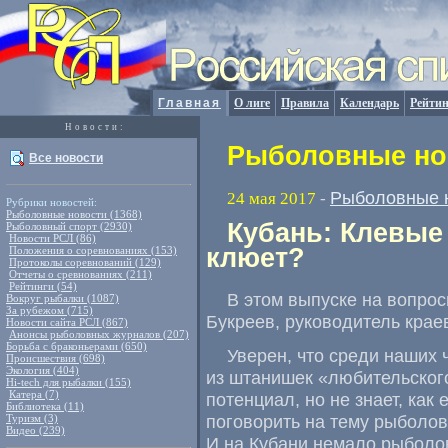
Главная
О лиге
Правила
Календарь
Рейтин
Новости:
Рыболовные нов
Все новости
Рыболовные 
24 мая 2017
-
Рубрики новостей:
Рыболовные новости (1368)
Кубань: Клевые 
Рыболовный спорт (2930)
Новости РСЛ (86)
клюет?
Положения о соревнованиях (153)
Протоколы соревнований (129)
Отчеты о сревнованиях (211)
Рейтинги (54)
В этом выпуске на вопро
Вокруг рыбалки (1087)
За рубежом (715)
Букреев
,
руководитель крае
Новости сайта РСЛ (867)
Анонсы рыболовных журналов (207)
Борьба с браконьерами (650)
Уверен
,
что среди наших 
Происшествия (698)
Экология (404)
из штанишек
«
любительског
Hi-tech для рыбалки (155)
Катера (7)
потенциал
,
но не знает
,
как 
Библиотека (11)
поговорить на тему рыболов
Туризм (3)
Видео (239)
И на Кубани немало рыболо