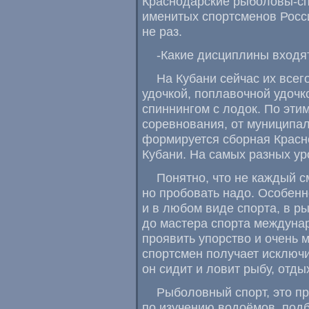
Краснодарские рыболовы-сп
именитых спортсменов Росс
не раз.
-Какие дисциплины входя
На Кубани сейчас их всег
удочкой
,
поплавочной удочк
спиннингом с лодок. По эт
соревнования
,
от муниципал
формируется сборная Красн
Кубани. На самых разных ур
Понятно
,
что не каждый с
но пробовать надо. Особенно
и в любом виде спорта
,
в р
до мастера спорта междунар
проявить упорство и очень м
спортсмен получает исключи
он сидит и ловит рыбу
,
отдых
Рыболовный спорт
,
это п
по изучению водоёмов
,
подб