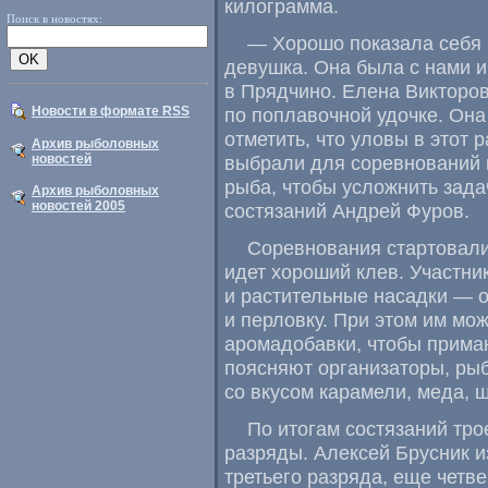
килограмма.
Поиск в новостях:
— Хорошо показала себя 
девушка. Она была с нами и
в Прядчино. Елена Викторов
Новости в формате RSS
по поплавочной удочке. Она
отметить
,
что уловы в этот 
Архив рыболовных
новостей
выбрали для соревнований 
рыба
,
чтобы усложнить зада
Архив рыболовных
новостей 2005
состязаний Андрей Фуров.
Соревнования стартовали
идет хороший клев. Участни
и растительные насадки —
и перловку. При этом им мо
аромадобавки
,
чтобы приман
поясняют организаторы
,
рыб
со вкусом карамели
,
меда
,
ш
По итогам состязаний тро
разряды. Алексей Брусник 
третьего разряда
,
еще четве