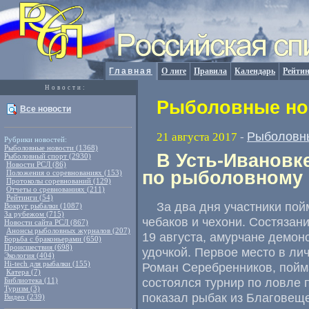
Главная
О лиге
Правила
Календарь
Рейтин
Новости:
Рыболовные нов
Все новости
Рыболовн
21 августа 2017
-
Рубрики новостей:
Рыболовные новости (1368)
В Усть-Ивановк
Рыболовный спорт (2930)
Новости РСЛ (86)
по рыболовному 
Положения о соревнованиях (153)
Протоколы соревнований (129)
Отчеты о сревнованиях (211)
Рейтинги (54)
За два дня участники по
Вокруг рыбалки (1087)
За рубежом (715)
чебаков и чехони. Состязан
Новости сайта РСЛ (867)
Анонсы рыболовных журналов (207)
19 августа
,
амурчане демонс
Борьба с браконьерами (650)
Происшествия (698)
удочкой. Первое место в ли
Экология (404)
Hi-tech для рыбалки (155)
Роман Серебренников
,
пойм
Катера (7)
состоялся турнир по ловле 
Библиотека (11)
Туризм (3)
показал рыбак из Благовеще
Видео (239)