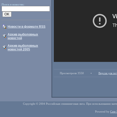
Поиск в новостях:
Новости в формате RSS
Архив рыболовных
новостей
Архив рыболовных
новостей 2005
Просмотрели 3550
•
Версия для пе
Copyright © 2004 Российская спиннинговая лига. При использовании мате
Powered by
Cute