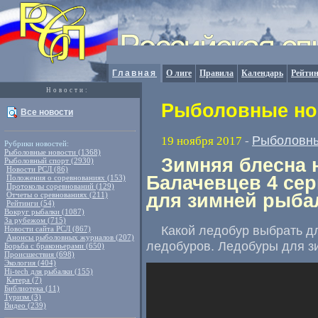
Главная
О лиге
Правила
Календарь
Рейтин
Новости:
Рыболовные нов
Все новости
Рыболовны
19 ноября 2017
-
Рубрики новостей:
Рыболовные новости (1368)
Зимняя блесна 
Рыболовный спорт (2930)
Новости РСЛ (86)
Балачевцев 4 се
Положения о соревнованиях (153)
Протоколы соревнований (129)
Отчеты о сревнованиях (211)
для зимней рыба
Рейтинги (54)
Вокруг рыбалки (1087)
За рубежом (715)
Какой ледобур выбрать д
Новости сайта РСЛ (867)
Анонсы рыболовных журналов (207)
ледобуров. Ледобуры для зи
Борьба с браконьерами (650)
Происшествия (698)
Экология (404)
Hi-tech для рыбалки (155)
Катера (7)
Библиотека (11)
Туризм (3)
Видео (239)