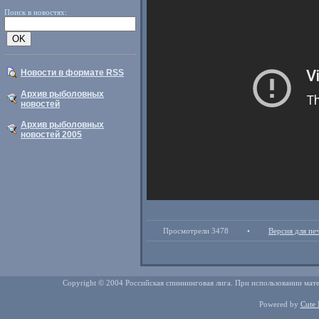
Поиск в новостях:
Новости в формате RSS
Архив рыболовных
новостей
Архив рыболовных
новостей 2005
Просмотрели 3478
•
Версия для пе
Copyright © 2004 Российская спиннинговая лига. При использовании мате
Powered by
Cute