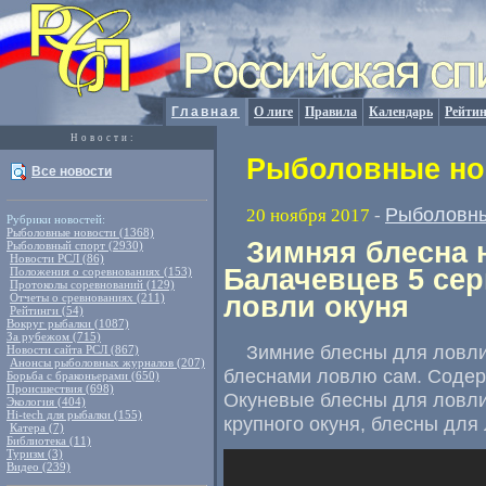
Главная
О лиге
Правила
Календарь
Рейтин
Новости:
Рыболовные нов
Все новости
Рыболовны
20 ноября 2017
-
Рубрики новостей:
Рыболовные новости (1368)
Зимняя блесна 
Рыболовный спорт (2930)
Новости РСЛ (86)
Балачевцев 5 сер
Положения о соревнованиях (153)
Протоколы соревнований (129)
Отчеты о сревнованиях (211)
ловли окуня
Рейтинги (54)
Вокруг рыбалки (1087)
За рубежом (715)
Зимние блесны для ловли 
Новости сайта РСЛ (867)
Анонсы рыболовных журналов (207)
блеснами ловлю сам. Содер
Борьба с браконьерами (650)
Происшествия (698)
Окуневые блесны для ловли
Экология (404)
Hi-tech для рыбалки (155)
крупного окуня
,
блесны для 
Катера (7)
Библиотека (11)
Туризм (3)
Видео (239)