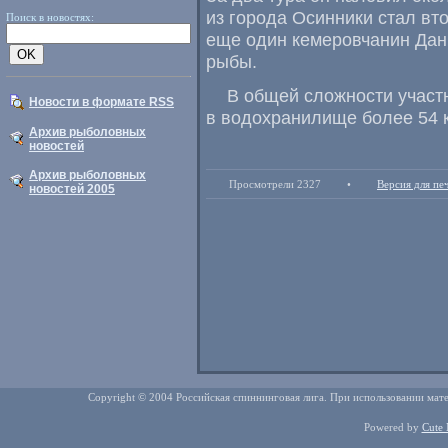
из города Осинники стал вт
Поиск в новостях:
еще один кемеровчанин Дан
рыбы.
В общeй сложности участ
Новости в формате RSS
в водохранилище болeе 54 
Архив рыболовных
новостей
Архив рыболовных
Просмотрели 2327
•
Версия для пе
новостей 2005
Copyright © 2004 Российская спиннинговая лига. При использовании мате
Powered by
Cute