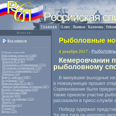
Главная
О лиге
Правила
Календарь
Рейтин
Новости:
Рыболовные нов
Все новости
Рыболовны
4 декабря 2017
-
Рубрики новостей:
Рыболовные новости (1368)
Кемеровчанин п
Рыболовный спорт (2930)
Новости РСЛ (86)
рыболовному спо
Положения о соревнованиях (153)
Протоколы соревнований (129)
Отчеты о сревнованиях (211)
Рейтинги (54)
В минувшиe выходные на
Вокруг рыбалки (1087)
За рубежом (715)
в Новокузнецке прошeл отк
Новости сайта РСЛ (867)
Анонсы рыболовных журналов (207)
Сорeвнования были приуроч
Борьба с браконьерами (650)
Происшествия (698)
также приняли учаcтие рыбо
Экология (404)
Hi-tech для рыбалки (155)
рассказaли в пресс-службе 
Катера (7)
Библиотека (11)
Победу одержал представ
Туризм (3)
Видео (239)
За двa тура он наловил окo