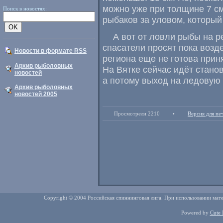
можно уже при толщине 7 с
Поиск в новостях:
рыбаков за уловом
,
который
А вот от ловли рыбы на р
спасатели просят пока возд
Новости в формате RSS
региона еще не готова прин
Архив рыболовных
На Вятке сейчас идёт стано
новостей
а потому выход на ледовую 
Архив рыболовных
новостей 2005
Просмотрели 2210
•
Версия для пе
Copyright © 2004 Российская спиннинговая лига. При использовании мате
Powered by
Cute