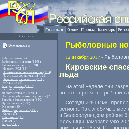
Главная
О лиге
Правила
Календарь
Рейтин
Новости:
Рыболовные нов
Все новости
Рыболовн
12 декабря 2017
-
Рубрики новостей:
Рыболовные новости (1368)
Кировские спас
Рыболовный спорт (2930)
Новости РСЛ (86)
льда
Положения о соревнованиях (153)
Протоколы соревнований (129)
Отчеты о сревнованиях (211)
Рейтинги (54)
На этой неделе они разр
Вокруг рыбалки (1087)
За рубежом (715)
но пока просят не рыбачить 
Новости сайта РСЛ (867)
Анонсы рыболовных журналов (207)
Борьба с браконьерами (650)
Сотрудники ГИМС провери
Происшествия (698)
Экология (404)
региона. Так
,
любимые места
Hi-tech для рыбалки (155)
Катера (7)
в Белохолуницком районе б
Библиотека (11)
Холуницы намерзло уже 20 с
Туризм (3)
Видео (239)
поменьше: 15 см. Но
,
поскол