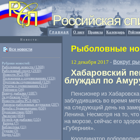
Главная
О лиге
Правила
Календарь
Рейтин
Новости:
Рыболовные нов
Все новости
Вокруг ры
12 декабря 2017
-
Рубрики новостей:
Рыболовные новости (1368)
Хабаровский пе
Рыболовный спорт (2930)
Новости РСЛ (86)
блуждал по Амуру
Положения о соревнованиях (153)
Протоколы соревнований (129)
Отчеты о сревнованиях (211)
Рейтинги (54)
Пенсионер из Хабаровска
Вокруг рыбалки (1087)
За рубежом (715)
заблудившись во время мет
Новости сайта РСЛ (867)
Анонсы рыболовных журналов (207)
на следующий день на заме
Борьба с браконьерами (650)
Происшествия (698)
Ленина. Несмотря на то
,
что
Экология (404)
Hi-tech для рыбалки (155)
на морозе
,
сейчас его здоро
Катера (7)
«
Губерния».
Библиотека (11)
Туризм (3)
Видео (239)
Координатор добровольче