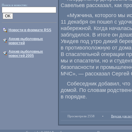
Савельев рассказал
,
как пр
Поиск в новостях:
«Мужчина
,
которого мы и
11 декабря он пошел с удоч
набережной. Когда началась
Новости в формате RSS
заблудился. В итоге он дош
Архив рыболовных
Увидев под утро дикий бере
новостей
в противоположную от дома
Архив рыболовных
В спасательной операции пр
новостей 2005
мы и спасатели
,
но и студе
безопасности и промышленн
МЧС», — рассказал Сергей 
Собеседник добавил
,
что
домой. По словам родствен
в порядке.
Просмотрели 2558
•
Версия для пе