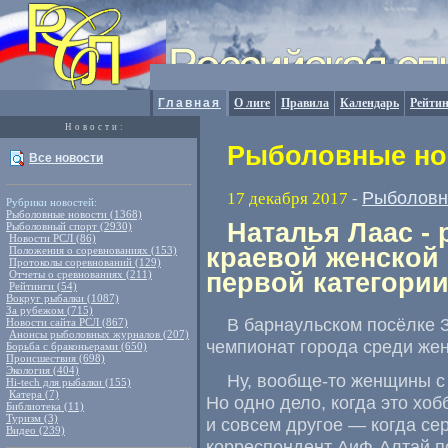
Главная
О лиге
Правила
Календарь
Рейтин
Новости:
Рыболовные нов
Все новости
Рыболовн
17 декабря 2017
-
Рубрики новостей:
Рыболовные новости (1368)
Наталья Лаас -
Рыболовный спорт (2930)
Новости РСЛ (86)
краевой женской
Положения о соревнованиях (153)
Протоколы соревнований (129)
Отчеты о сревнованиях (211)
первой категории
Рейтинги (54)
Вокруг рыбалки (1087)
За рубежом (715)
В барнаульском посёлке 
Новости сайта РСЛ (867)
Анонсы рыболовных журналов (207)
чемпионат города среди же
Борьба с браконьерами (650)
Происшествия (698)
Экология (404)
Ну
,
вообще-то женщины с 
Hi-tech для рыбалки (155)
Катера (7)
Но одно дело
,
когда это хоб
Библиотека (11)
Туризм (3)
и совсем другое — когда се
Видео (239)
корреспондент АиФ-Алтай п