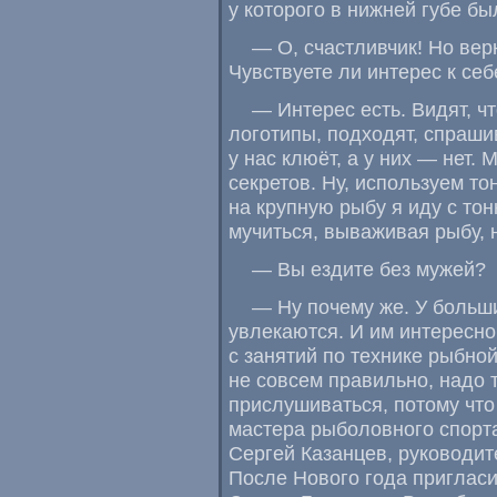
у которого в нижней губе б
— О
,
счастливчик! Но вер
Чувствуете ли интерес к се
— Интерес есть. Видят
,
ч
логотипы
,
подходят
,
спраши
у нас клюёт
,
а у них — нет. 
секретов. Ну
,
используем то
на крупную рыбу я иду с тон
мучиться
,
вываживая рыбу
,
— Вы ездите без мужей?
— Ну почему же. У больш
увлекаются. И им интересно
с занятий по технике рыбно
не совсем правильно
,
надо т
прислушиваться
,
потому что
мастера рыболовного спорт
Сергей Казанцев
,
руководит
После Нового года пригласи