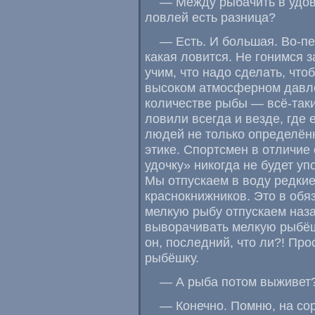
— Между рыбачить в удов
ловлей есть разница?
— Есть. И большая. Во-п
какая ловится. Не гонимся 
учим
,
что надо сделать
,
что
высоком атмосферном давл
количестве рыбы — всё-таки
ловили всегда и везде
,
где 
людей не только определён
этике. Спортсмен в отличие 
удочку» никогда не будет у
Мы отпускаем в воду редки
краснокнижников. Это в обя
мелкую рыбу отпускаем наза
выворачивать мелкую рыбё
он
,
последний
,
что ли?! Про
рыбёшку.
— А рыба потом выживет
— Конечно. Помню
,
на со