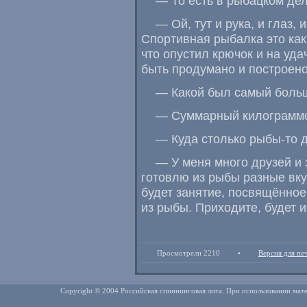
— То есть в рыбацком де
— Ой
,
тут и рука
,
и глаз
,
и
Спортивная рыбалка это как
что опустил крючок и на уда
быть продумано и построено
— Какой был самый боль
— Суммарный килограммо
— Куда столько рыбы-то 
— У меня много друзей и
готовлю из рыбы разные вку
будет занятие
,
посвящённое
из рыбы. Приходите
,
будет 
Просмотрели 2210
•
Версия для пе
Copyright © 2004 Российская спиннинговая лига. При использовании мате