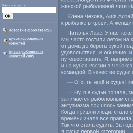
женской рыболовной лиги Н
Поиск в новостях:
Елена Чехова
,
АиФ-Алтай
к рыбалке в крови. А женщи
Новости в формате RSS
Наталья Лаас: У нас тоже 
Мы часто гостили летом на 
Архив рыболовных
новостей
от дома до берега рукой по
удовольствия. И общение
,
и
Архив рыболовных
новостей 2005
путешествовать. Я
,
наприме
и на Кубок России в Чебокс
командой. В качестве судьи
— Ого
,
ты ещё и судья! К
— Ну
,
я в судьи попала
,
м
занимается рыболовным сп
энтузиазма пришлось занима
Когда пришли люди
,
стало 
времени знала все правила
,
Так что стала судить. За го
я судья первой категории.