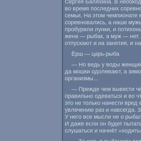
Сергея Баляхина. В необход
во время последних соревно
семьи. На этом чемпионате 
соревновались
,
а наши мужь
пробурили лунки
,
и потихон
жена — рыбак
,
а муж — нет.
отпускают и на занятия
,
и н
Ёрш — царь-рыба
— Но ведь у воды женщи
да мошки одолевают
,
а зим
организмы…
— Прежде чем вывести че
правильно одеваться и во ч
это не только нанести вред
увлечению раз и навсегда. 
У него все мысли не о рыбал
И даже если он будет пытать
слушаться и начнёт
«
ходить