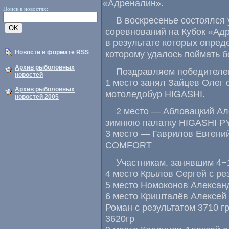
«
Адреналин».
Поиск в новостях:
В воскресенье состоялся
соревнований на Кубок
«
Адр
в результате которых опред
Новости в формате RSS
которому удалось поймать б
Архив рыболовных
Поздравляем победителе
новостей
1 место занял Зайцев Олег с
Архив рыболовных
мотоледобур HIGASHI.
новостей 2005
2 место — Абловацкий Але
зимнюю палатку HIGASHI 
3 место — Гаврилов Евгени
СOMFORT
Участникам
,
занявшим 4−1
4 место Крылов Сергей с ре
5 место Номоконов Александ
6 место Кришталёв Алексей 
Роман с результатом 3710 г
3620гр