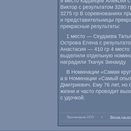
9 место Каданцев Алексей с
Виктор с результатом 3280 г
3275 гр В соревнованиях пр
и представительницы прекр
прекрасные результаты:
1 место — Скудаева Татья
Острова Елена с результато
Анастасия — 410 гр 4 место
выделили отдельную номин
наградили Ткачук Зинаиду.
В Номинации
«
Самая кру
а в Номинации
«
Самый опыт
Дмитриевич. Ему 76 лет
,
но 
жизни и часто проводит вых
с удочкой.
Просмотрели 2253
•
Версия для пе