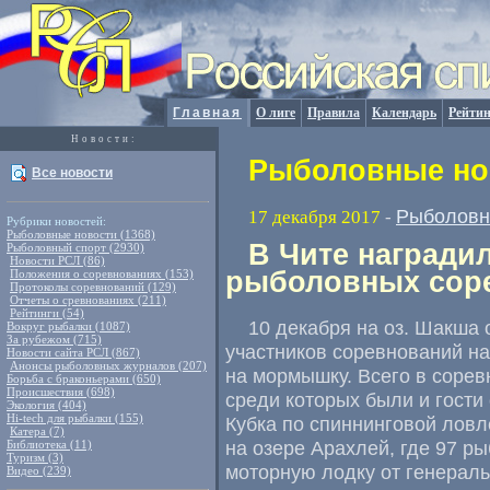
Главная
О лиге
Правила
Календарь
Рейтин
Новости:
Рыболовные нов
Все новости
Рыболовн
17 декабря 2017
-
Рубрики новостей:
Рыболовные новости (1368)
В Чите награди
Рыболовный спорт (2930)
Новости РСЛ (86)
рыболовных сор
Положения о соревнованиях (153)
Протоколы соревнований (129)
Отчеты о сревнованиях (211)
Рейтинги (54)
10 декабря на оз. Шакша
Вокруг рыбалки (1087)
За рубежом (715)
участников соревнований на
Новости сайта РСЛ (867)
Анонсы рыболовных журналов (207)
на мормышку. Всего в сорев
Борьба с браконьерами (650)
Происшествия (698)
среди которых были и гости
Экология (404)
Hi-tech для рыбалки (155)
Кубка по спиннинговой лов
Катера (7)
на озере Арахлей
,
где 97 р
Библиотека (11)
Туризм (3)
моторную лодку от генерал
Видео (239)