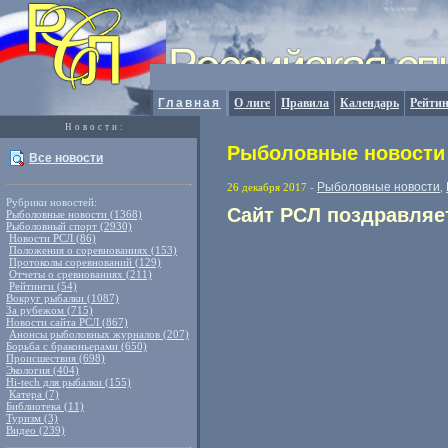
Главная
О лиге
Правила
Календарь
Рейтин
Новости:
Рыболовные новости 
Все новости
Рыболовные новости
26 декабря 2017
-
,
Рубрики новостей:
Сайт РСЛ поздравляе
Рыболовные новости (1368)
Рыболовный спорт (2930)
Новости РСЛ (86)
Положения о соревнованиях (153)
Протоколы соревнований (129)
Отчеты о сревнованиях (211)
Рейтинги (54)
Вокруг рыбалки (1087)
За рубежом (715)
Новости сайта РСЛ (867)
Анонсы рыболовных журналов (207)
Борьба с браконьерами (650)
Происшествия (698)
Экология (404)
Hi-tech для рыбалки (155)
Катера (7)
Библиотека (11)
Туризм (3)
Видео (239)