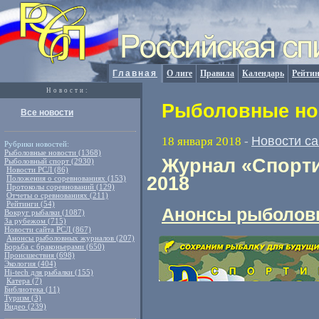
Главная
О лиге
Правила
Календарь
Рейтин
Новости:
Рыболовные нов
Все новости
Новости с
18 января 2018
-
Рубрики новостей:
Рыболовные новости (1368)
Журнал «Спорти
Рыболовный спорт (2930)
Новости РСЛ (86)
2018
Положения о соревнованиях (153)
Протоколы соревнований (129)
Отчеты о сревнованиях (211)
Рейтинги (54)
Анонсы рыболов
Вокруг рыбалки (1087)
За рубежом (715)
Новости сайта РСЛ (867)
Анонсы рыболовных журналов (207)
Борьба с браконьерами (650)
Происшествия (698)
Экология (404)
Hi-tech для рыбалки (155)
Катера (7)
Библиотека (11)
Туризм (3)
Видео (239)