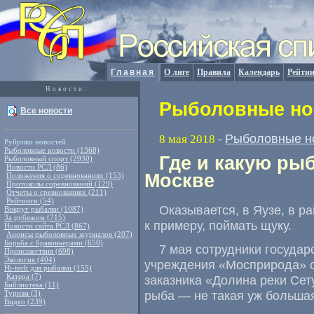
Главная
О лиге
Правила
Календарь
Рейтин
Новости:
Рыболовные нов
Все новости
Рыболовные н
8 мая 2018
-
Рубрики новостей:
Рыболовные новости (1368)
Где и какую ры
Рыболовный спорт (2930)
Новости РСЛ (86)
Москве
Положения о соревнованиях (153)
Протоколы соревнований (129)
Отчеты о сревнованиях (211)
Рейтинги (54)
Оказывается
,
в Яузе
,
в р
Вокруг рыбалки (1087)
За рубежом (715)
к примеру
,
поймать щуку.
Новости сайта РСЛ (867)
Анонсы рыболовных журналов (207)
Борьба с браконьерами (650)
7 мая сотрудники госуда
Происшествия (698)
Экология (404)
учреждения
«
Мосприрода» о
Hi-tech для рыбалки (155)
Катера (7)
заказника
«
Долина реки Сет
Библиотека (11)
рыба — не такая уж большая
Туризм (3)
Видео (239)