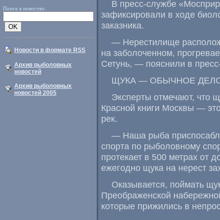
В пресс-службе
«
Мосприр
Поиск в новостях:
зафиксировали в ходе биол
заказника.
— Нерестилище располож
Новости в формате RSS
на заболоченном
,
прогревае
Сетунь, — пояснили в пресс
Архив рыболовных
новостей
ЩУКА — ОБЫЧНОЕ ДЕЛ
Архив рыболовных
новостей 2005
Эксперты отмечают
,
что щ
Красной книги Москвы — это
рек.
— Наша рыба приспосабли
спорта по рыболовному спор
протекает в 500 метрах от д
ежегодно щука на нерест за
Оказывается
,
поймать щук
Преображенской набережной
которые прижились в непрос