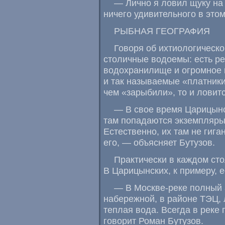
— Лично я ловил щуку на 
ничего удивительного в этом
РЫБНАЯ ГЕОГРАФИЯ
Говоря об ихтиологическ
столичные водоемы: есть ре
водохранилище и огромное 
и так называемые
«
платник
чем
«
зарыбили», то и ловит
— В свое время Царицын
там попадаются экземпляр
Естественно
,
их там не гига
его, — объясняет Бутузов.
Практически в каждом ст
В Царицынских
,
к примеру
,
е
— В Москве-реке полный 
набережной
,
в районе ТЭЦ
,
теплая вода. Всегда в реке
говорит Роман Бутузов.