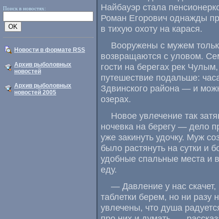
Найбауэр стала пенсионерк
Поиск в новостях:
Роман Егорович однажды при
в тихую охоту на карася.
Вооружены с мужем тольк
Новости в формате RSS
возвращаются с уловом. Се
Архив рыболовных
гости на берегах рек Чулым
,
новостей
путешествие подальше: час
Архив рыболовных
Здвинского района — и мож
новостей 2005
озерах.
Новое увлечение так зат
ночевка на берегу — дело 
уже закинуть удочку. Муж со
было растянуть на сутки и б
удобные спальные места и в
еду.
— Давление у нас скачет
,
таблетки берем
,
но ни разу 
увлечены
,
что душа радуетс
про них и думать, — расска