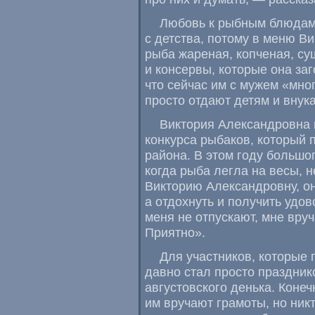
Любовь к рыбным блюдам 
с детства
,
потому в меню Ви
рыба жареная
,
копченая
,
су
и консервы
,
которые она заг
что сейчас им с мужем
«
мног
просто отдают детям и внук
Виктория Александровна 
конкурса рыбаков
,
который 
района. В этом году большо
когда рыба легла на весы
,
н
Викторию Александровну
,
о
а отдохнуть и получить удо
меня не отпускают
,
мне вруч
Приятно».
Для участников
,
которые 
давно стал просто праздник
августовского денька. Конеч
им вручают грамоты
,
но ник