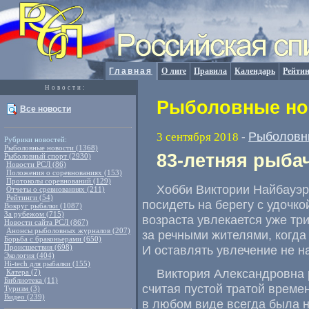
Главная
О лиге
Правила
Календарь
Рейтин
Новости:
Рыболовные нов
Все новости
Рыболовн
3 сентября 2018
-
Рубрики новостей:
Рыболовные новости (1368)
83-летняя рыбач
Рыболовный спорт (2930)
Новости РСЛ (86)
Положения о соревнованиях (153)
Протоколы соревнований (129)
Хобби Виктории Найбауэр
Отчеты о сревнованиях (211)
Рейтинги (54)
посидеть на берегу с удочк
Вокруг рыбалки (1087)
За рубежом (715)
возраста увлекается уже три
Новости сайта РСЛ (867)
Анонсы рыболовных журналов (207)
за речными жителями
,
когда
Борьба с браконьерами (650)
Происшествия (698)
И оставлять увлечение не н
Экология (404)
Hi-tech для рыбалки (155)
Виктория Александровна 
Катера (7)
Библиотека (11)
считая пустой тратой време
Туризм (3)
Видео (239)
в любом виде всегда была н