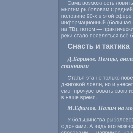
Сама возможность ловить
многим рыболовам Средней 
половине 90-х в этой сфер
информационный (большая с
на ТВ), потом — практическ
реки стало появляться всё 
Снасть и тактика
Д.Баринов. Немцы, англ
спиннинги
Статья эта не только пов
джиговой ловли, но и унесе
смог прочувствовать свою из
в наше время.
М.Ефимов. Налим на м
У большинства рыболовов
с донками. А ведь его можн
способами — например, на 