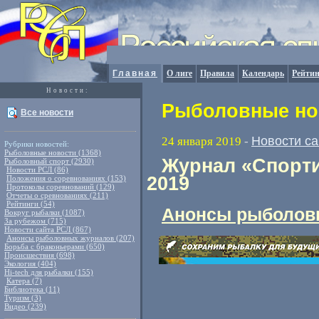
Главная
О лиге
Правила
Календарь
Рейтин
Новости:
Рыболовные нов
Все новости
Новости с
24 января 2019
-
Рубрики новостей:
Рыболовные новости (1368)
Журнал «Спорти
Рыболовный спорт (2930)
Новости РСЛ (86)
2019
Положения о соревнованиях (153)
Протоколы соревнований (129)
Отчеты о сревнованиях (211)
Рейтинги (54)
Анонсы рыболов
Вокруг рыбалки (1087)
За рубежом (715)
Новости сайта РСЛ (867)
Анонсы рыболовных журналов (207)
Борьба с браконьерами (650)
Происшествия (698)
Экология (404)
Hi-tech для рыбалки (155)
Катера (7)
Библиотека (11)
Туризм (3)
Видео (239)