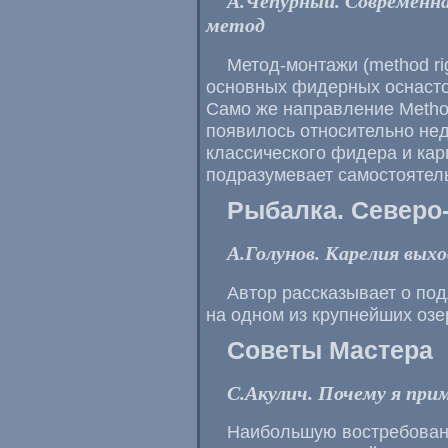
А.Чепурный. Современна
метод
Метод-монтажи (method ri
основных фидерных оснасто
Само же направление Method
появилось относительно нед
классического фидера и кар
подразумевает самостоятель
Рыбалка. Северо
А.Голунов. Карелия выхо
Автор рассказывает о по
на одном из крупнейших озе
Советы Мастера
С.Акулич. Почему я при
Наибольшую востребован